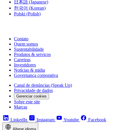
日本語
(Japanese)
한국어
(Korean)
Polski
(Polish)
Contato
Quem somos
Sustentabilidade
Produtos & serviços
Carreiras
Investidores
Notícias & midia
Governança corporativa
Canal de denúncias (Speak Up)
Privacidade de dados
Gerenciar cookies
Sobre este site
Marcas
LinkedIn
Instagram
Youtube
Facebook
Alterar idioma