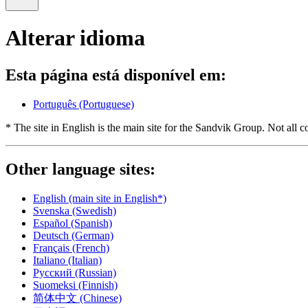
Alterar idioma
Esta página está disponível em:
Português
(Portuguese)
* The site in English is the main site for the Sandvik Group. Not all co
Other language sites:
English
(main site in English*)
Svenska
(Swedish)
Español
(Spanish)
Deutsch
(German)
Français
(French)
Italiano
(Italian)
Русский
(Russian)
Suomeksi
(Finnish)
简体中文
(Chinese)