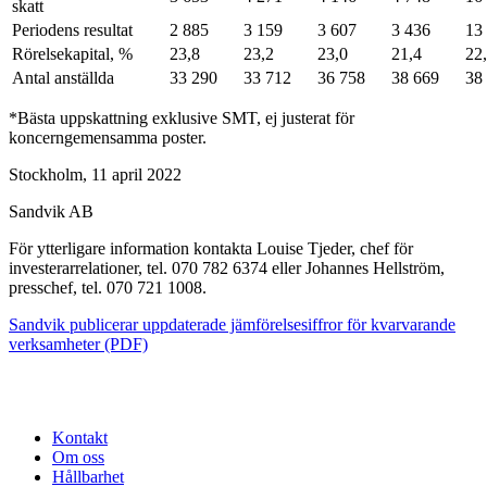
skatt
Periodens resultat
2 885
3 159
3 607
3 436
13
Rörelsekapital, %
23,8
23,2
23,0
21,4
22
Antal anställda
33 290
33 712
36 758
38 669
38
*Bästa uppskattning exklusive SMT, ej justerat för
koncerngemensamma poster.
Stockholm, 11 april 2022
Sandvik AB
För ytterligare information kontakta Louise Tjeder, chef för
investerarrelationer, tel. 070 782 6374 eller Johannes Hellström,
presschef, tel. 070 721 1008.
Sandvik publicerar uppdaterade jämförelsesiffror för kvarvarande
verksamheter (PDF)
Kontakt
Om oss
Hållbarhet