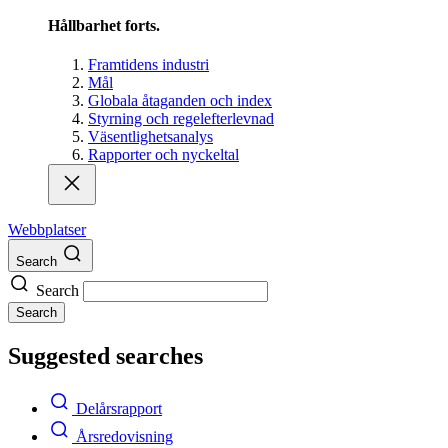
Hållbarhet forts.
Framtidens industri
Mål
Globala åtaganden och index
Styrning och regelefterlevnad
Väsentlighetsanalys
Rapporter och nyckeltal
Webbplatser
Search
Search
Search
Suggested searches
Delårsrapport
Årsredovisning