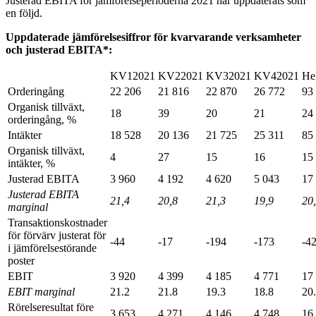
Justerad EBITA för jämförelseperioderna 2021 har uppdaterats som
en följd.
Uppdaterade jämförelsesiffror för kvarvarande verksamheter
och justerad EBITA*:
KV12021
KV22021
KV32021
KV42021
He
Orderingång
22 206
21 816
22 870
26 772
93
Organisk tillväxt,
18
39
20
21
24
orderingång, %
Intäkter
18 528
20 136
21 725
25 311
85
Organisk tillväxt,
4
27
15
16
15
intäkter, %
Justerad EBITA
3 960
4 192
4 620
5 043
17
Justerad EBITA
21,4
20,8
21,3
19,9
20
marginal
Transaktionskostnader
för förvärv justerat för
-44
-17
-194
-173
-4
i jämförelsestörande
poster
EBIT
3 920
4 399
4 185
4 771
17
EBIT marginal
21.2
21.8
19.3
18.8
20
Rörelseresultat före
3 653
4 271
4 146
4 748
16