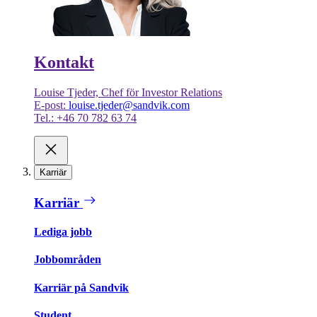
Kontakt
Louise Tjeder, Chef för Investor Relations
E-post:
louise.tjeder@sandvik.com
Tel.: +46 70 782 63 74
Karriär
Karriär
Lediga jobb
Jobbområden
Karriär på Sandvik
Student