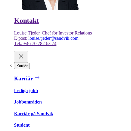
Kontakt
Louise Tjeder, Chef för Investor Relations
E-post:
louise.tjeder@sandvik.com
Tel.: +46 70 782 63 74
Karriär
Karriär
Lediga jobb
Jobbområden
Karriär på Sandvik
Student