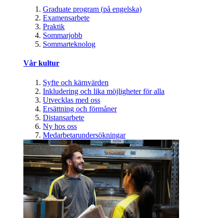
Graduate program (på engelska)
Examensarbete
Praktik
Sommarjobb
Sommarteknolog
Vår kultur
Syfte och kärnvärden
Inkludering och lika möjligheter för alla
Utvecklas med oss
Ersättning och förmåner
Distansarbete
Ny hos oss
Medarbetarundersökningar