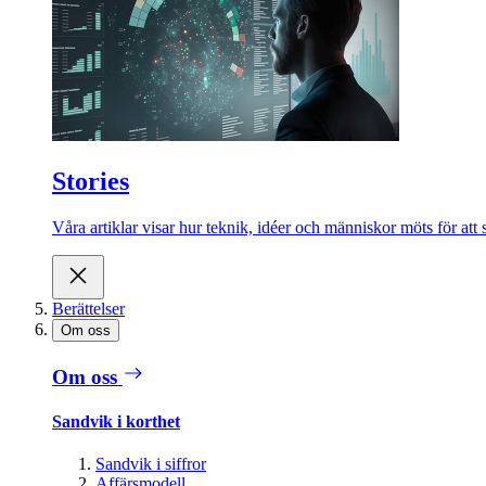
Stories
Våra artiklar visar hur teknik, idéer och människor möts för att 
Berättelser
Om oss
Om oss
Sandvik i korthet
Sandvik i siffror
Affärsmodell