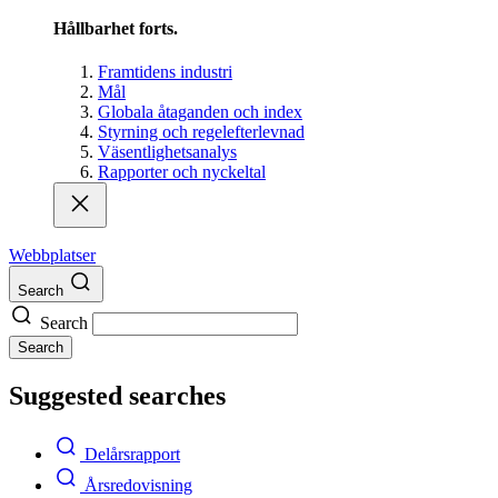
Hållbarhet forts.
Framtidens industri
Mål
Globala åtaganden och index
Styrning och regelefterlevnad
Väsentlighetsanalys
Rapporter och nyckeltal
Webbplatser
Search
Search
Search
Suggested searches
Delårsrapport
Årsredovisning