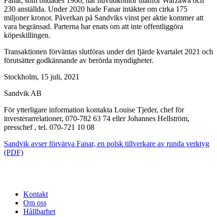
Fanar, som bildades 1966, har huvudkontor utanför Warzawa och
230 anställda. Under 2020 hade Fanar intäkter om cirka 175
miljoner kronor. Påverkan på Sandviks vinst per aktie kommer att
vara begränsad. Parterna har enats om att inte offentliggöra
köpeskillingen.
Transaktionen förväntas slutföras under det fjärde kvartalet 2021 och
förutsätter godkännande av berörda myndigheter.
Stockholm, 15 juli, 2021
Sandvik AB
För ytterligare information kontakta Louise Tjeder, chef för
investerarrelationer, 070-782 63 74 eller Johannes Hellström,
presschef , tel. 070-721 10 08
Sandvik avser förvärva Fanar, en polsk tillverkare av runda verktyg
(PDF)
Kontakt
Om oss
Hållbarhet