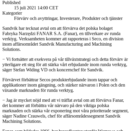
Published
15 juli 2021 14:00 CET
Kategorier
Förvärv och avyttringar, Investerare, Produkter och tjänster
Sandvik har tecknat avtal om att förvärva det polska bolaget
Fabryka Narzędzi FANAR S.A. (Fanar), en tillverkare av runda
verktyg. Verksamheten kommer att rapporteras i Seco, en division
inom affärsområdet Sandvik Manufacturing and Machining
Solutions.
− Vi fortsätter att exekvera på vår tillväxtstrategi och detta förvärv är
ytterligare ett steg för att stärka vårt erbjudande inom runda verktyg,
säger Stefan Widing VD och koncernchef för Sandvik.
Förvärvet förbättrar Secos produkterbjudande inom tappar och
applikationer inom gängning, och stärker närvaron i Polen och den
växande marknaden för runda verktyg.
− Jag är mycket nöjd med att vi träffat avtal om att förvärva Fanar,
det kommer att förbättra vår närvaro på den viktiga polska
marknaden och stärka vår exponering mot våra prioriterade segment,
säger Nadine Crauwels, chef för affärsområdessegment Sandvik
Machining Solutions.