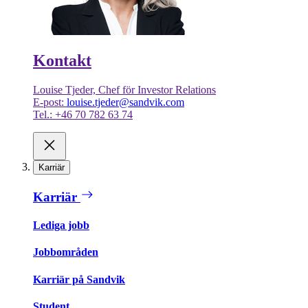
Kontakt
Louise Tjeder, Chef för Investor Relations
E-post:
louise.tjeder@sandvik.com
Tel.: +46 70 782 63 74
Karriär
Karriär
Lediga jobb
Jobbområden
Karriär på Sandvik
Student