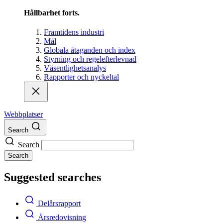
Hållbarhet forts.
Framtidens industri
Mål
Globala åtaganden och index
Styrning och regelefterlevnad
Väsentlighetsanalys
Rapporter och nyckeltal
Webbplatser
Search
Search
Search
Suggested searches
Delårsrapport
Årsredovisning