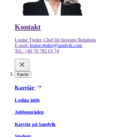
Kontakt
Louise Tjeder, Chef för Investor Relations
E-post:
louise.tjeder@sandvik.com
Tel.: +46 70 782 63 74
Karriär
Karriär
Lediga jobb
Jobbområden
Karriär på Sandvik
Student