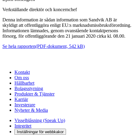
Verkställande direktör och koncernchef
Denna information är sådan information som Sandvik AB är
skyldigt att offentliggöra enligt EU:s marknadsmissbruksförordning.
Informationen lämnades, genom ovanstående kontaktpersons
försorg, för offentliggörande den 21 januari 2020 cirka kl. 08.00.
Se hela rapporten
(PDF-dokument, 542 kB)
Kontakt
Om oss
Hållbarhet
Bolagsstyrning
Produkter & Tjänster
Karriär
Investerare
Nyheter & Media
Visselblåsning (Speak Up)
Integritet
Inställningar för webbkakor