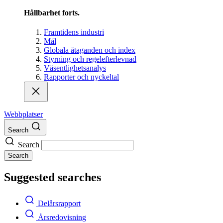
Hållbarhet forts.
Framtidens industri
Mål
Globala åtaganden och index
Styrning och regelefterlevnad
Väsentlighetsanalys
Rapporter och nyckeltal
Webbplatser
Search
Search
Search
Suggested searches
Delårsrapport
Årsredovisning