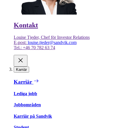
Kontakt
Louise Tjeder, Chef för Investor Relations
E-post:
louise.tjeder@sandvik.com
Tel.: +46 70 782 63 74
Karriär
Karriär
Lediga jobb
Jobbområden
Karriär på Sandvik
Student