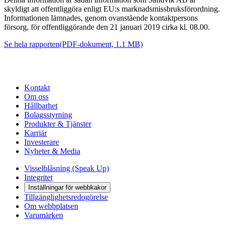
skyldigt att offentliggöra enligt EU:s marknadsmissbruksförordning.
Informationen lämnades, genom ovanstående kontaktpersons
försorg, för offentliggörande den 21 januari 2019 cirka kl. 08.00.
Se hela rapporten
(PDF-dokument, 1.1 MB)
Kontakt
Om oss
Hållbarhet
Bolagsstyrning
Produkter & Tjänster
Karriär
Investerare
Nyheter & Media
Visselblåsning (Speak Up)
Integritet
Inställningar för webbkakor
Tillgänglighetsredogörelse
Om webbplatsen
Varumärken