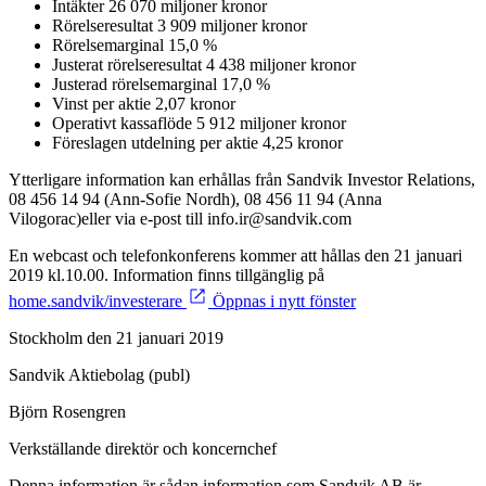
Intäkter 26 070 miljoner kronor
Rörelseresultat 3 909 miljoner kronor
Rörelsemarginal 15,0 %
Justerat rörelseresultat 4 438 miljoner kronor
Justerad rörelsemarginal 17,0 %
Vinst per aktie 2,07 kronor
Operativt kassaflöde 5 912 miljoner kronor
Föreslagen utdelning per aktie 4,25 kronor
Ytterligare information kan erhållas från Sandvik Investor Relations,
08 456 14 94 (Ann-Sofie Nordh), 08 456 11 94 (Anna
Vilogorac)eller via e-post till info.ir@sandvik.com
En webcast och telefonkonferens kommer att hållas den 21 januari
2019 kl.10.00. Information finns tillgänglig på
home.sandvik/investerare
Öppnas i nytt fönster
Stockholm den 21 januari 2019
Sandvik Aktiebolag (publ)
Björn Rosengren
Verkställande direktör och koncernchef
Denna information är sådan information som Sandvik AB är