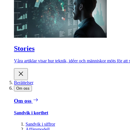
Stories
Våra artiklar visar hur teknik, idéer och människor möts för att 
Berättelser
Om oss
Om oss
Sandvik i korthet
Sandvik i siffror
Affärsmodell