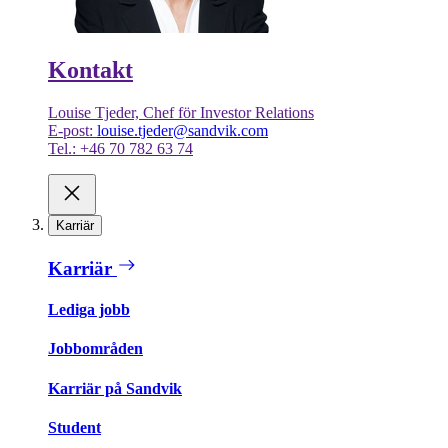
Kontakt
Louise Tjeder, Chef för Investor Relations
E-post:
louise.tjeder@sandvik.com
Tel.: +46 70 782 63 74
Karriär
Karriär
Lediga jobb
Jobbområden
Karriär på Sandvik
Student