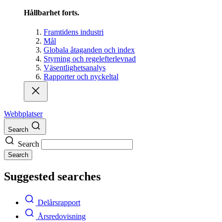
Hållbarhet forts.
Framtidens industri
Mål
Globala åtaganden och index
Styrning och regelefterlevnad
Väsentlighetsanalys
Rapporter och nyckeltal
Webbplatser
Search
Search
Search
Suggested searches
Delårsrapport
Årsredovisning