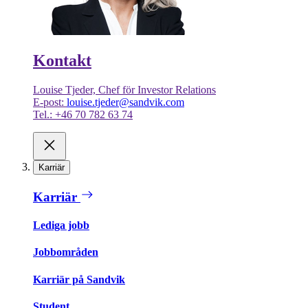
Kontakt
Louise Tjeder, Chef för Investor Relations
E-post:
louise.tjeder@sandvik.com
Tel.: +46 70 782 63 74
Karriär
Karriär
Lediga jobb
Jobbområden
Karriär på Sandvik
Student