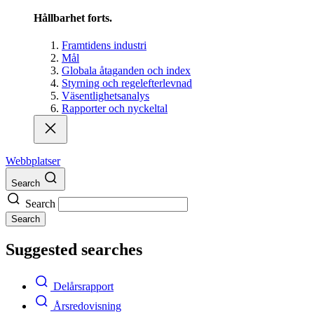
Hållbarhet forts.
Framtidens industri
Mål
Globala åtaganden och index
Styrning och regelefterlevnad
Väsentlighetsanalys
Rapporter och nyckeltal
Webbplatser
Search
Search
Search
Suggested searches
Delårsrapport
Årsredovisning