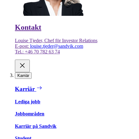
Kontakt
Louise Tjeder, Chef för Investor Relations
E-post:
louise.tjeder@sandvik.com
Tel.: +46 70 782 63 74
Karriär
Karriär
Lediga jobb
Jobbområden
Karriär på Sandvik
Student