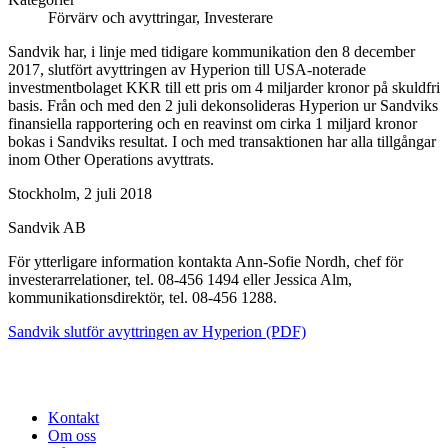
Förvärv och avyttringar, Investerare
Sandvik har, i linje med tidigare kommunikation den 8 december
2017, slutfört avyttringen av Hyperion till USA-noterade
investmentbolaget KKR till ett pris om 4 miljarder kronor på skuldfri
basis. Från och med den
2 juli dekonsolideras Hyperion ur Sandviks
finansiella rapportering och en reavinst om cirka 1 miljard kronor
bokas i Sandviks resultat. I och med transaktionen har alla tillgångar
inom Other Operations avyttrats.
Stockholm, 2 juli 2018
Sandvik AB
För ytterligare information kontakta Ann-Sofie Nordh, chef för
investerarrelationer, tel. 08-456 1494 eller
Jessica Alm,
kommunikationsdirektör, tel. 08-456 1288.
Sandvik slutför avyttringen av Hyperion (PDF)
Kontakt
Om oss