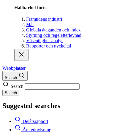
Hållbarhet forts.
Framtidens industri
Mål
Globala åtaganden och index
Styrning och regelefterlevnad
Väsentlighetsanalys
Rapporter och nyckeltal
Webbplatser
Search
Search
Search
Suggested searches
Delårsrapport
Årsredovisning