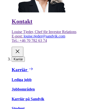
Kontakt
Louise Tjeder, Chef för Investor Relations
E-post:
louise.tjeder@sandvik.com
Tel.: +46 70 782 63 74
Karriär
Karriär
Lediga jobb
Jobbområden
Karriär på Sandvik
Student