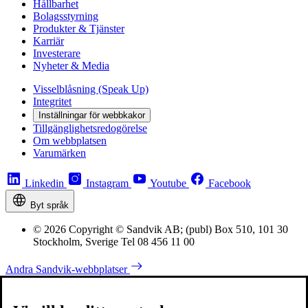
Hållbarhet
Bolagsstyrning
Produkter & Tjänster
Karriär
Investerare
Nyheter & Media
Visselblåsning (Speak Up)
Integritet
Inställningar för webbkakor
Tillgänglighetsredogörelse
Om webbplatsen
Varumärken
Linkedin
Instagram
Youtube
Facebook
Byt språk
© 2026 Copyright © Sandvik AB; (publ) Box 510, 101 30
Stockholm, Sverige Tel 08 456 11 00
Andra Sandvik-webbplatser