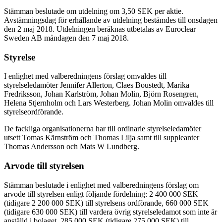
Stämman beslutade om utdelning om 3,50 SEK per aktie.
Avstämningsdag för erhållande av utdelning bestämdes till onsdagen
den 2 maj 2018. Utdelningen beräknas utbetalas av Euroclear
Sweden AB måndagen den 7 maj 2018.
Styrelse
I enlighet med valberedningens förslag omvaldes till
styrelseledamöter Jennifer Allerton, Claes Boustedt, Marika
Fredriksson, Johan Karlström, Johan Molin, Björn Rosengren,
Helena Stjernholm och Lars Westerberg. Johan Molin omvaldes till
styrelseordförande.
De fackliga organisationerna har till ordinarie styrelseledamöter
utsett Tomas Kärnström och Thomas Lilja samt till suppleanter
Thomas Andersson och Mats W Lundberg.
Arvode till styrelsen
Stämman beslutade i enlighet med valberedningens förslag om
arvode till styrelsen enligt följande fördelning: 2 400 000 SEK
(tidigare 2 200 000 SEK) till styrelsens ordförande, 660 000 SEK
(tidigare 630 000 SEK) till vardera övrig styrelseledamot som inte är
anställd i bolaget, 285 000 SEK (tidigare 275 000 SEK) till