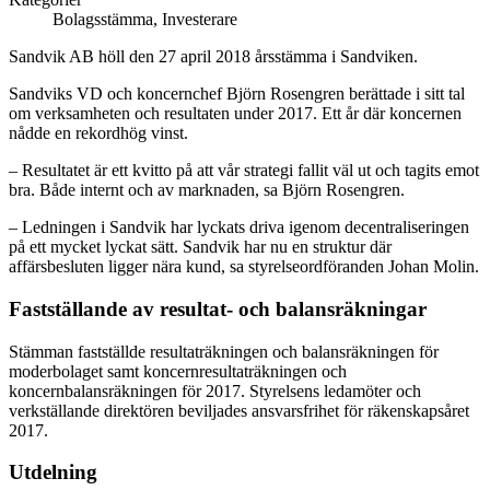
Bolagsstämma, Investerare
Sandvik AB höll den 27 april 2018 årsstämma i Sandviken.
Sandviks VD och koncernchef Björn Rosengren berättade i sitt tal
om verksamheten och resultaten under 2017. Ett år där koncernen
nådde en rekordhög vinst.
– Resultatet är ett kvitto på att vår strategi fallit väl ut och tagits emot
bra. Både internt och av marknaden, sa Björn Rosengren.
– Ledningen i Sandvik har lyckats driva igenom decentraliseringen
på ett mycket lyckat sätt. Sandvik har nu en struktur där
affärsbesluten ligger nära kund, sa styrelseordföranden Johan Molin.
Fastställande av resultat- och balansräkningar
Stämman fastställde resultaträkningen och balansräkningen för
moderbolaget samt koncernresultaträkningen och
koncernbalansräkningen för 2017. Styrelsens ledamöter och
verkställande direktören beviljades ansvarsfrihet för räkenskapsåret
2017.
Utdelning