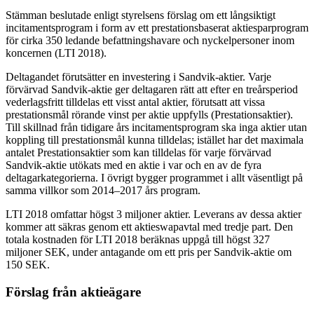
Stämman beslutade enligt styrelsens förslag om ett långsiktigt
incitamentsprogram i form av ett prestationsbaserat aktiesparprogram
för cirka 350 ledande befattningshavare och nyckelpersoner inom
koncernen (LTI 2018).
Deltagandet förutsätter en investering i Sandvik-aktier. Varje
förvärvad Sandvik-aktie ger deltagaren rätt att efter en treårsperiod
vederlagsfritt tilldelas ett visst antal aktier, förutsatt att vissa
prestationsmål rörande vinst per aktie uppfylls (Prestationsaktier).
Till skillnad från tidigare års incitamentsprogram ska inga aktier utan
koppling till prestationsmål kunna tilldelas; istället har det maximala
antalet Prestationsaktier som kan tilldelas för varje förvärvad
Sandvik-aktie utökats med en aktie i var och en av de fyra
deltagarkategorierna. I övrigt bygger programmet i allt väsentligt på
samma villkor som 2014–2017 års program.
LTI 2018 omfattar högst 3 miljoner aktier. Leverans av dessa aktier
kommer att säkras genom ett aktieswapavtal med tredje part. Den
totala kostnaden för LTI 2018 beräknas uppgå till högst 327
miljoner SEK,
under antagande om ett pris per Sandvik-aktie om
150 SEK
.
Förslag från aktieägare