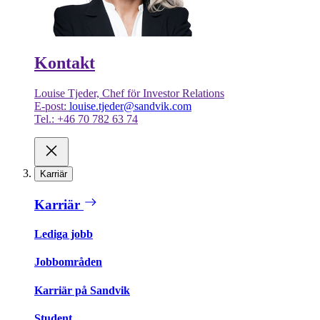
Kontakt
Louise Tjeder, Chef för Investor Relations
E-post:
louise.tjeder@sandvik.com
Tel.: +46 70 782 63 74
Karriär
Karriär
Lediga jobb
Jobbområden
Karriär på Sandvik
Student