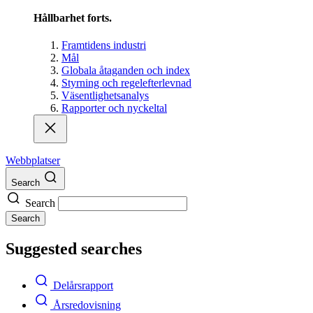
Hållbarhet forts.
Framtidens industri
Mål
Globala åtaganden och index
Styrning och regelefterlevnad
Väsentlighetsanalys
Rapporter och nyckeltal
Webbplatser
Search
Search
Search
Suggested searches
Delårsrapport
Årsredovisning