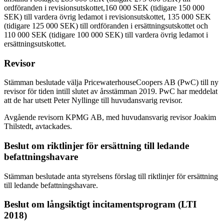
ordföranden i revisionsutskottet,160 000 SEK (tidigare 150 000
SEK) till vardera övrig ledamot i revisionsutskottet, 135 000 SEK
(tidigare 125 000 SEK) till ordföranden i ersättningsutskottet och
110 000 SEK (tidigare 100 000 SEK) till vardera övrig ledamot i
ersättningsutskottet.
Revisor
Stämman beslutade välja PricewaterhouseCoopers AB (PwC) till ny
revisor för tiden intill slutet av årsstämman 2019. PwC har meddelat
att de har utsett Peter Nyllinge till huvudansvarig revisor.
Avgående revisorn KPMG AB, med huvudansvarig revisor Joakim
Thilstedt, avtackades.
Beslut om riktlinjer för ersättning till ledande
befattningshavare
Stämman beslutade anta styrelsens förslag till riktlinjer för ersättning
till ledande befattningshavare.
Beslut om långsiktigt incitamentsprogram (LTI
2018)