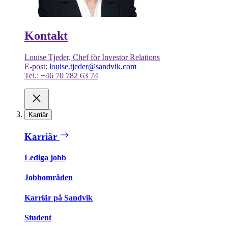
Kontakt
Louise Tjeder, Chef för Investor Relations
E-post:
louise.tjeder@sandvik.com
Tel.: +46 70 782 63 74
Karriär
Karriär
Lediga jobb
Jobbområden
Karriär på Sandvik
Student