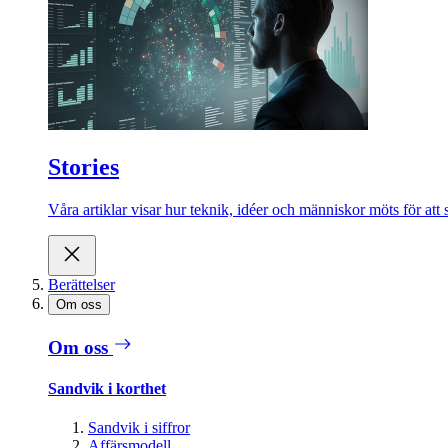
Stories
Våra artiklar visar hur teknik, idéer och människor möts för att 
Berättelser
Om oss
Om oss
Sandvik i korthet
Sandvik i siffror
Affärsmodell