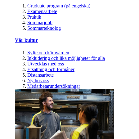
Graduate program (på engelska)
Examensarbete
Praktik
Sommarjobb
Sommarteknolog
Vår kultur
Syfte och kärnvärden
Inkludering och lika möjligheter för alla
Utvecklas med oss
Ersättning och förmåner
Distansarbete
Ny hos oss
Medarbetarundersökningar