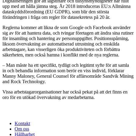
Digitaliseringen gör att lagstiftare och tillsynsmyndigheter har fullt
upp med att hålla jämna steg. År 2018 introduceras EU:s Allmänna
dataskyddsförordning (EU GDPR), som blir den största
förändringen i fråga om regler för datasekretess på 20 år.
Reglerna kommer att likna de som Google och Facebook använder
sig av för att hantera data, och tvingar företagen att ändra sina rutiner
för insamling och hantering av personuppgifter. Positionsspårning,
liksom övervakning av automatiserad utrustning och enskilda
arbetstagare, kan visserligen öka produktiviteten och förbättra
säkerheten, men också hamna i konflikt med de nya reglerna.
– Man måste ha ett specifikt, tydligt och legitimt syfte för att samla
in och behandla information som berör en viss individ, förklarar
Manny Maloney, General Counsel för affärsområde Sandvik Mining
and Rock Technology.
Vissa arbetstagarorganisationer har också pekat på att det finns en
oro för en utökad övervakning av medarbetarna.
Kontakt
Om oss
Hållbarhet