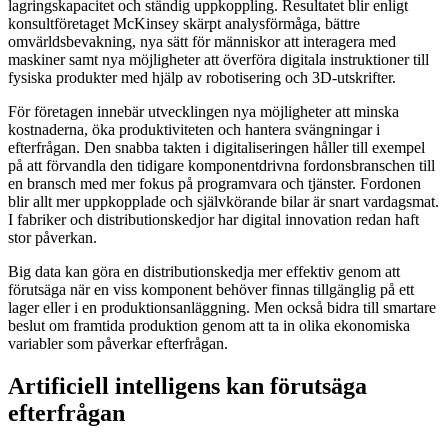
lagringskapacitet och ständig uppkoppling. Resultatet blir enligt
konsultföretaget McKinsey skärpt analysförmåga, bättre
omvärldsbevakning, nya sätt för människor att interagera med
maskiner samt nya möjligheter att överföra digitala instruktioner till
fysiska produkter med hjälp av robotisering och 3D-utskrifter.
För företagen innebär utvecklingen nya möjligheter att minska
kostnaderna, öka produktiviteten och hantera svängningar i
efterfrågan. Den snabba takten i digitaliseringen håller till exempel
på att förvandla den tidigare komponentdrivna fordonsbranschen till
en bransch med mer fokus på programvara och tjänster. Fordonen
blir allt mer uppkopplade och självkörande bilar är snart vardagsmat.
I fabriker och distributionskedjor har digital innovation redan haft
stor påverkan.
Big data kan göra en distributionskedja mer effektiv genom att
förutsäga när en viss komponent behöver finnas tillgänglig på ett
lager eller i en produktionsanläggning. Men också bidra till smartare
beslut om framtida produktion genom att ta in olika ekonomiska
variabler som påverkar efterfrågan.
Artificiell intelligens kan förutsäga
efterfrågan