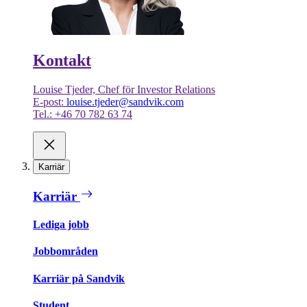
Kontakt
Louise Tjeder, Chef för Investor Relations
E-post:
louise.tjeder@sandvik.com
Tel.: +46 70 782 63 74
Karriär
Karriär
Lediga jobb
Jobbområden
Karriär på Sandvik
Student