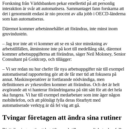
Forskning från Världsbanken pekar emellertid på att personlig
interaktion är svår att automatisera. Sammantaget fann forskarna att
det i genomsnitt endast är nio procent av alla jobb i OECD-länderna
som kan automatiseras.
Däremot kommer arbetsinnehållet att förändras, inte minst inom
gruvindustrin.
– Jag tror inte att vi kommer att se en så stor minskning av
arbetstillfällen, åtminstone inte på kort till medellång sikt, däremot
kommer arbetsuppgifterna att förändras, säger Neil Moloney, Senior
Consultant på Goldcorp, och tillägger:
– Vi ser redan nu hur chefer får nya arbetsuppgifter när till exempel
automatiserad rapportering gör att de får mer tid att fokusera på
annat. Maskinoperatörer är fortfarande nödvändiga, men
definitionen av yrkesrollen kommer att förändras. Och det är helt
avgörande att vi hanterar förändringarna på rätt sätt för att det hela
ska fungera. Vi har till exempel medarbetare som inte äger någon
mobiltelefon, och att plötsligt fylla deras förarhytt med
automatiserade verktyg är då fel väg att gå.
Tvingar företagen att ändra sina rutiner