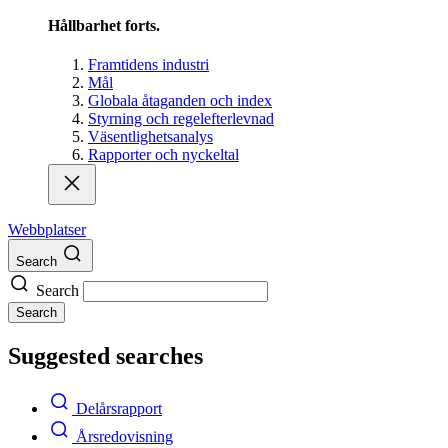
Hållbarhet forts.
Framtidens industri
Mål
Globala åtaganden och index
Styrning och regelefterlevnad
Väsentlighetsanalys
Rapporter och nyckeltal
Webbplatser
Search
Search
Search
Suggested searches
Delårsrapport
Årsredovisning