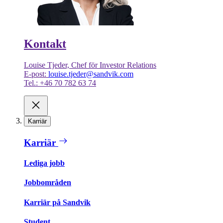
Kontakt
Louise Tjeder, Chef för Investor Relations
E-post:
louise.tjeder@sandvik.com
Tel.: +46 70 782 63 74
Karriär
Karriär
Lediga jobb
Jobbområden
Karriär på Sandvik
Student