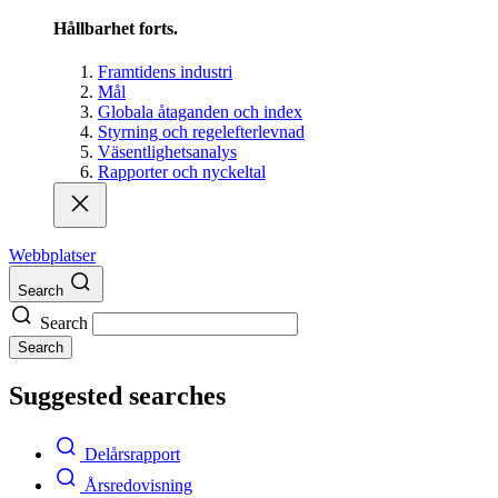
Hållbarhet forts.
Framtidens industri
Mål
Globala åtaganden och index
Styrning och regelefterlevnad
Väsentlighetsanalys
Rapporter och nyckeltal
Webbplatser
Search
Search
Search
Suggested searches
Delårsrapport
Årsredovisning