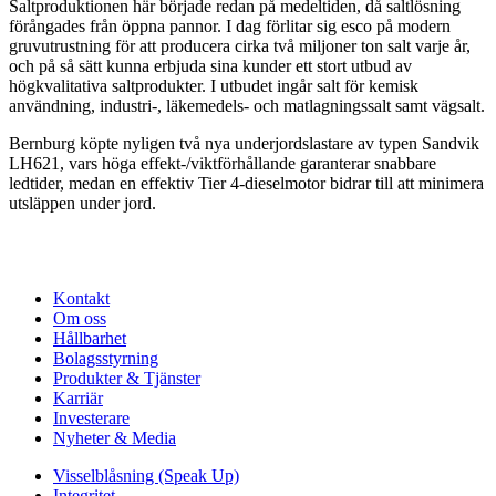
Saltproduktionen här började redan på medeltiden, då saltlösning
förångades från öppna pannor. I dag förlitar sig esco på modern
gruvutrustning för att producera cirka två miljoner ton salt varje år,
och på så sätt kunna erbjuda sina kunder ett stort utbud av
högkvalitativa saltprodukter. I utbudet ingår salt för kemisk
användning, industri-, läkemedels- och matlagningssalt samt vägsalt.
Bernburg köpte nyligen två nya underjordslastare av typen Sandvik
LH621, vars höga effekt-/viktförhållande garanterar snabbare
ledtider, medan en effektiv Tier 4-dieselmotor bidrar till att minimera
utsläppen under jord.
Kontakt
Om oss
Hållbarhet
Bolagsstyrning
Produkter & Tjänster
Karriär
Investerare
Nyheter & Media
Visselblåsning (Speak Up)
Integritet