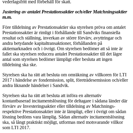
vederlagsfritt med förbehåll för skatt.
Justering av antalet Prestationsaktier och/eller Matchningsaktier
m.m.
Före tilldelning av Prestationsaktier ska styrelsen pröva om antalet
Prestationsaktier är rimligt i förhållande till Sandviks finansiella
resultat och ställning, inverkan av större förvärv, avyttringar och
andra betydande kapitaltransaktioner, förhållanden på
aktiemarknaden och i övrigt. Om styrelsen bedömer att så inte är
fallet ska styrelsen reducera antalet Prestationsaktier till det lägre
antal som styrelsen bedömer lämpligt eller besluta att ingen
tilldelning ska ske.
Styrelsen ska ha rätt att besluta om omräkning av villkoren för LTI
2017 i händelse av fondemission, split, företrädesemission och/eller
andra liknande händelser i Sandvik.
Styrelsen ska ha rätt att besluta att införa en alternativ
kontantbaserad incitamentslösning för deltagare i sådana länder där
förvärv av Investeringsaktier eller tilldelning av Matchnings-
respektive Prestationsaktier inte är lämpligt, eller i övrigt om sådan
lösning bedöms vara lämplig. Sådan alternativ incitamentslösning
ska, så långt praktiskt möjligt, utformas med motsvarande villkor
som LTI 2017.