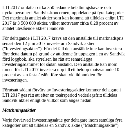
LTI 2017 omfattar cirka 350 ledande befattningshavare och
nyckelpersoner i Sandvik-koncernen, uppdelade på fyra kategorier.
Det maximala antalet aktier som kan komma att tilldelas enligt LTI
2017 är 3 500 000 aktier, vilket motsvarar cirka 0,28 procent av
antalet utestående aktier i Sandvik.
För deltagande i LTI 2017 krävs att den anställde till marknadspris
senast den 12 juni 2017 investerar i Sandvik-aktier
(”Investeringsaktier”). För det fall den anställde inte kan investera
före detta datum på grund av att denne är upptagen i en av Sandvik
förd loggbok, ska styrelsen ha rätt att senarelägga
investeringsdatumet för sådan anställd. Den anställde kan inom
ramen för LTI 2017 investera upp till ett belopp motsvarande 10
procent av sin fasta årslön före skatt vid tidpunkten för
investeringen.
Förutsatt sådant förvärv av Investeringsaktier kommer deltagare i
LTI 2017 ges rätt att efter en treårsperiod vederlagsfritt tilldelas
Sandvik-aktier enligt de villkor som anges nedan.
Matchningsaktier
Varje förvärvad Investeringsaktie ger deltagare inom samtliga fyra
kategorier rätt att tilldelas en Sandvik-aktie (”Matchningsaktie”).