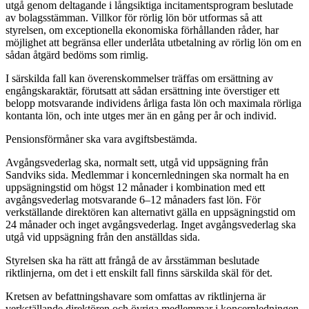
utgå genom deltagande i långsiktiga incitamentsprogram beslutade
av bolagsstämman. Villkor för rörlig lön bör utformas så att
styrelsen, om exceptionella ekonomiska förhållanden råder, har
möjlighet att begränsa eller underlåta utbetalning av rörlig lön om en
sådan åtgärd bedöms som rimlig.
I särskilda fall kan överenskommelser träffas om ersättning av
engångskaraktär, förutsatt att sådan ersättning inte överstiger ett
belopp motsvarande individens årliga fasta lön och maximala rörliga
kontanta lön, och inte utges mer än en gång per år och individ.
Pensionsförmåner ska vara avgiftsbestämda.
Avgångsvederlag ska, normalt sett, utgå vid uppsägning från
Sandviks sida. Medlemmar i koncernledningen ska normalt ha en
uppsägningstid om högst 12 månader i kombination med ett
avgångsvederlag motsvarande 6–12 månaders fast lön. För
verkställande direktören kan alternativt gälla en uppsägningstid om
24 månader och inget avgångsvederlag. Inget avgångsvederlag ska
utgå vid uppsägning från den anställdas sida.
Styrelsen ska ha rätt att frångå de av årsstämman beslutade
riktlinjerna, om det i ett enskilt fall finns särskilda skäl för det.
Kretsen av befattningshavare som omfattas av riktlinjerna är
verkställande direktören och övriga medlemmar i koncernledningen.