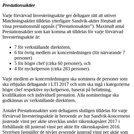
Prestationsaktier
Varje förvärvad Investeringsaktie ger deltagare rätt att utöver
Matchningsaktier tilldelas ytterligare Sandvik-aktier förutsatt att
vissa prestationsmål uppnås (”Prestationsaktier”). Maximalt antal
Prestationsaktier som kan komma att tilldelas för varje förvärvad
Investeringsaktie är:
7 för verkställande direktören,
6 för övrig medlem av koncernledningen (för närvarande 7
personer)
5 för högre chef (cirka 60 personer), och
4 för nyckelperson (cirka 283 personer).
Varje medlem av koncernledningen ska nominera de personer som
ska erbjudas deltagande i LTI 2017 och som ska ingå i kategorierna
högre chef respektive nyckelperson, baserat på befattning,
kvalifikation och individuell prestation. Alla nomineringar ska
godkännas av verkställande direktören.
Antalet Prestationsaktier som deltagaren slutligen tilldelas för varje
förvärvad Investeringsaktie är beroende av hur Sandvik-koncernens
justerade vinst per aktie utvecklas under räkenskapsåret 2017 i
förhållande till justerad vinst per aktie för räkenskapsåret 2016.
Styrelsen fastställer de nivåer avseende justerad vinst per aktie som