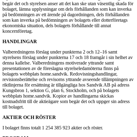
begär det och styrelsen anser att det kan ske utan väsentlig skada för
bolaget, lämna upplysningar om dels förhållanden som kan inverka
på bedömningen av ett ärende på dagordningen, dels förhållanden
som kan inverka på bedömningen av bolagets eller dotterföretags
ekonomiska situation, dels bolagets förhållande till annat
koncernföretag.
HANDLINGAR
Valberedningens förslag under punkterna 2 och 12–16 samt
styrelsens förslag under punkterna 17 och 18 framgår i sin helhet av
denna kallelse. Valberedningens motiverade yttrande samt
presentationen av de föreslagna styrelseledamöterna finns på
bolagets webbplats home.sandvik. Redovisningshandlingar,
revisionsberättelse och revisorns yttrande avseende tillämpningen av
riktlinjerna för ersättning är tillgängliga hos Sandvik AB på adress
Kungsbron 1, sektion G, plan 6, Stockholm, och på bolagets
webbplats home.sandvik. Kopior av handlingarna skickas
kostnadsfritt till de aktieägare som begär det och uppger sin adress
till bolaget.
AKTIER OCH RÖSTER
I bolaget finns totalt 1 254 385 923 aktier och röster.