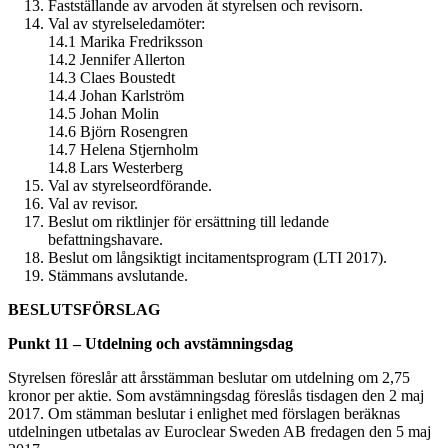
Fastställande av arvoden åt styrelsen och revisorn.
Val av styrelseledamöter:
14.1
Marika Fredriksson
14.2
Jennifer Allerton
14.3
Claes Boustedt
14.4
Johan Karlström
14.5
Johan Molin
14.6
Björn Rosengren
14.7
Helena Stjernholm
14.8
Lars Westerberg
Val av styrelseordförande.
Val av revisor.
Beslut om riktlinjer för ersättning till ledande
befattningshavare.
Beslut om långsiktigt incitamentsprogram (LTI 2017).
Stämmans avslutande.
BESLUTSFÖRSLAG
Punkt 11 – Utdelning och avstämningsdag
Styrelsen föreslår att årsstämman beslutar om utdelning om 2,75
kronor per aktie. Som avstämningsdag föreslås tisdagen den 2 maj
2017. Om stämman beslutar i enlighet med förslagen beräknas
utdelningen utbetalas av Euroclear Sweden AB fredagen den 5 maj