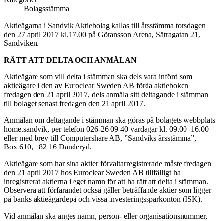
Bolagsstämma
Aktieägarna i Sandvik Aktiebolag kallas till årsstämma torsdagen
den 27 april 2017 kl.17.00 på Göransson Arena, Sätragatan 21,
Sandviken.
RÄTT ATT DELTA OCH ANMÄLAN
Aktieägare som vill delta i stämman ska
dels
vara införd som
aktieägare i den av Euroclear Sweden AB förda aktieboken
fredagen den 21 april 2017,
dels
anmäla sitt deltagande i stämman
till bolaget senast fredagen den 21 april 2017.
Anmälan om deltagande i stämman ska göras på bolagets webbplats
home.sandvik, per telefon 026­-26 09 40 vardagar kl. 09.00–16.00
eller med brev till Computershare AB, ”Sandviks årsstämma”,
Box 610, 182 16 Danderyd.
Aktieägare som har sina aktier förvaltar­registrerade måste fredagen
den 21 april 2017 hos Euroclear Sweden AB tillfälligt ha
inregistrerat aktierna i eget namn för att ha rätt att delta i stämman.
Observera att förfarandet också gäller beträffande aktier som ligger
på banks aktieägardepå och vissa investerings­sparkonton (ISK).
Vid anmälan ska anges namn, person- eller organisationsnummer,