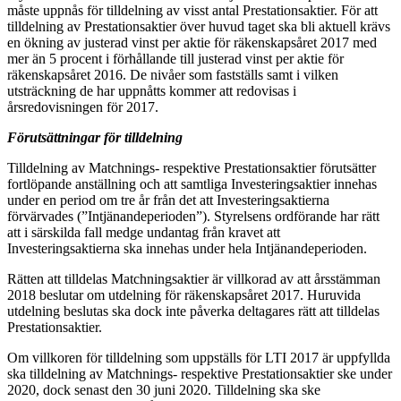
måste uppnås för tilldelning av visst antal Prestationsaktier. För att
tilldelning av Prestationsaktier över huvud taget ska bli aktuell krävs
en ökning av justerad vinst per aktie för räkenskapsåret 2017 med
mer än 5 procent i förhållande till justerad vinst per aktie för
räkenskapsåret 2016. De nivåer som fastställs samt i vilken
utsträckning de har uppnåtts kommer att redovisas i
årsredovisningen för 2017.
Förutsättningar för tilldelning
Tilldelning av Matchnings- respektive Prestationsaktier förutsätter
fortlöpande anställning och att samtliga Investeringsaktier innehas
under en period om tre år från det att Investeringsaktierna
förvärvades (”Intjänandeperioden”). Styrelsens ordförande har rätt
att i särskilda fall medge undantag från kravet att
Investeringsaktierna ska innehas under hela Intjänandeperioden.
Rätten att tilldelas Matchningsaktier är villkorad av att årsstämman
2018 beslutar om utdelning för räkenskapsåret 2017. Huruvida
utdelning beslutas ska dock inte påverka deltagares rätt att tilldelas
Prestationsaktier.
Om villkoren för tilldelning som uppställs för LTI 2017 är uppfyllda
ska tilldelning av Matchnings- respektive Prestationsaktier ske under
2020, dock senast den 30 juni 2020. Tilldelning ska ske