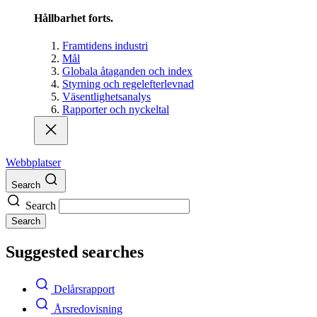
Hållbarhet forts.
Framtidens industri
Mål
Globala åtaganden och index
Styrning och regelefterlevnad
Väsentlighetsanalys
Rapporter och nyckeltal
Webbplatser
Search
Search
Search
Suggested searches
Delårsrapport
Årsredovisning