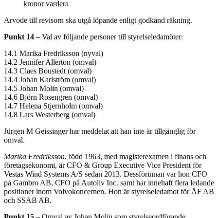
kronor
vardera
Arvode till revisorn ska utgå löpande enligt godkänd räkning.
Punkt 14
–
Val av följande personer till styrelseledamöter:
14.1
Marika Fredriksson (nyval)
14.2
Jennifer Allerton (omval)
14.3
Claes Boustedt (omval)
14.4
Johan Karlström (omval)
14.5
Johan Molin (omval)
14.6
Björn Rosengren (omval)
14.7
Helena Stjernholm (omval)
14.8
Lars Westerberg (omval)
Jürgen M Geissinger har meddelat att han inte är tillgänglig för
omval.
Marika Fredriksson
, född 1963, med magisterexamen i finans och
företagsekonomi, är CFO & Group Executive Vice President för
Vestas Wind Systems A/S sedan 2013. Dessförinnan var hon CFO
på Gambro AB, CFO på Autoliv Inc. samt har innehaft flera ledande
positioner inom Volvokoncernen. Hon är styrelseledamot för ÅF AB
och SSAB AB.
Punkt 15 –
Omval av Johan Molin som styrelseordförande.