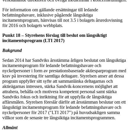
För information om gällande ersättningar till ledande
befattningshavare, inklusive pågående långsiktiga
incitamentsprogram, hänvisas till not 3.5 i bolagets årsredovisning
för 2016 och bolagets webbplats.
Punkt 18 – Styrelsens förslag till beslut om långsiktigt
incitamentsprogram (LTI 2017)
Bakgrund
Sedan 2014 har Sandviks årsstämma årligen beslutat om långsiktiga
incitamentsprogram för ledande befattningshavare och
nyckelpersoner i form av prestationsbaserade aktiesparprogram med
krav på investering för samtliga deltagare. Styrelsen anser att dessa
program uppfyller sitt syfte att sammanlänka deltagarnas och
aktieägarnas intressen, stärka Sandvik-koncernens möjlighet att
attrahera, behålla och motivera kompetent personal samt stärka
Sandviks fokus och inriktning för att uppfylla de långsiktiga
affärsmålen. Styrelsen föreslår därför att årsstämman beslutar om ett
långsiktigt incitamentsprogram för ledande befattningshavare och
nyckelpersoner för 2017 ("LTI 2017") på huvudsakligen samma
villkor som de senaste tre långsiktiga incitamentsprogrammen.
Allmänt