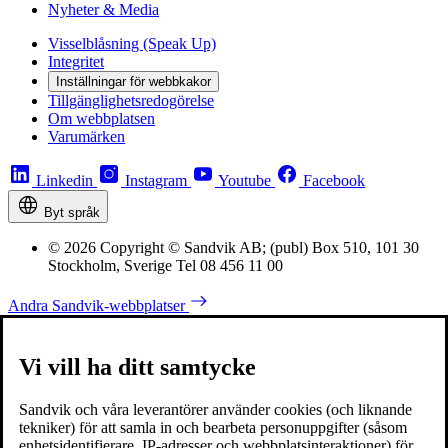
Nyheter & Media
Visselblåsning (Speak Up)
Integritet
Inställningar för webbkakor
Tillgänglighetsredogörelse
Om webbplatsen
Varumärken
Linkedin
Instagram
Youtube
Facebook
Byt språk
© 2026 Copyright © Sandvik AB; (publ) Box 510, 101 30
Stockholm, Sverige Tel 08 456 11 00
Andra Sandvik-webbplatser
Vi vill ha ditt samtycke
Sandvik och våra leverantörer använder cookies (och liknande
tekniker) för att samla in och bearbeta personuppgifter (såsom
enhetsidentifierare, IP-adresser och webbplatsinteraktioner) för