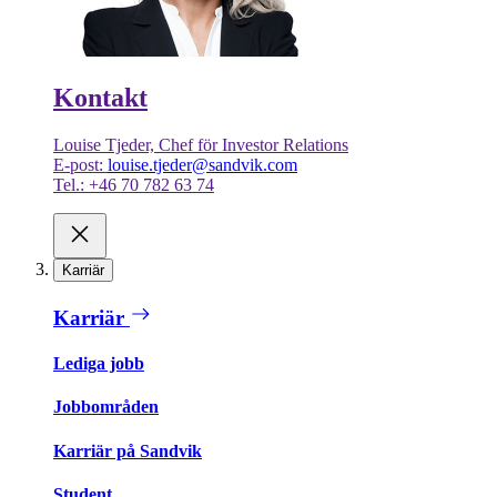
Kontakt
Louise Tjeder, Chef för Investor Relations
E-post:
louise.tjeder@sandvik.com
Tel.: +46 70 782 63 74
Karriär
Karriär
Lediga jobb
Jobbområden
Karriär på Sandvik
Student