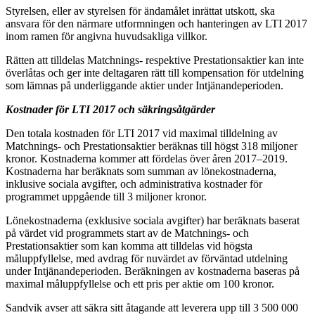
Styrelsen, eller av styrelsen för ändamålet inrättat utskott, ska
ansvara för den närmare utformningen och hanteringen av LTI 2017
inom ramen för angivna huvudsakliga villkor.
Rätten att tilldelas Matchnings- respektive Prestationsaktier kan inte
överlåtas och ger inte deltagaren rätt till kompensation för utdelning
som lämnas på underliggande aktier under Intjänandeperioden.
Kostnader för LTI 2017 och säkringsåtgärder
Den totala kostnaden för LTI 2017 vid maximal tilldelning av
Matchnings- och Prestationsaktier beräknas till högst 318 miljoner
kronor. Kostnaderna kommer att fördelas över åren 2017–2019.
Kostnaderna har beräknats som summan av lönekostnaderna,
inklusive sociala avgifter, och administrativa kostnader för
programmet uppgående till 3 miljoner kronor.
Lönekostnaderna (exklusive sociala avgifter) har beräknats baserat
på värdet vid programmets start av de Matchnings- och
Prestationsaktier som kan komma att tilldelas vid högsta
måluppfyllelse, med avdrag för nuvärdet av förväntad utdelning
under Intjänandeperioden. Beräkningen av kostnaderna baseras på
maximal måluppfyllelse och ett pris per aktie om 100 kronor.
Sandvik avser att säkra sitt åtagande att leverera upp till 3 500 000