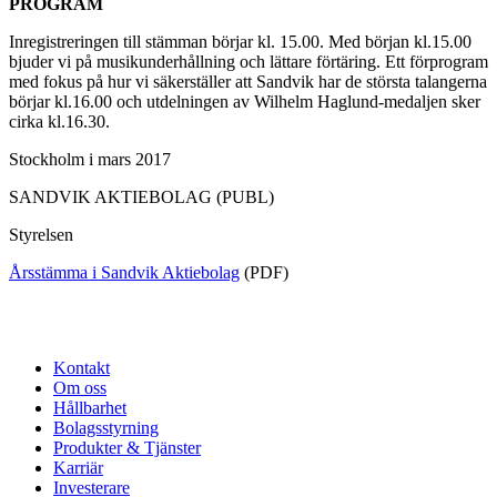
PROGRAM
Inregistreringen till stämman börjar kl. 15.00. Med början kl.15.00
bjuder vi på musikunderhållning och lättare förtäring. Ett förprogram
med fokus på hur vi säkerställer att Sandvik har de största talangerna
börjar kl.16.00 och utdelningen av Wilhelm Haglund-medaljen sker
cirka kl.16.30.
Stockholm i mars 2017
SANDVIK AKTIEBOLAG (PUBL)
Styrelsen
Årsstämma i Sandvik Aktiebolag
(PDF)
Kontakt
Om oss
Hållbarhet
Bolagsstyrning
Produkter & Tjänster
Karriär
Investerare