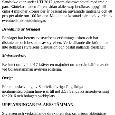
Sandvik-aktier under LTI 2017 genom aktieswapavtal med tredje
part. Räntekostnaden för en sådan aktieswap beräknas uppgå till
cirka 4 miljoner kronor per år baserat på nuvarande ränteläge och ett
pris per aktie om 100 kronor. Mot denna kostnad står dock värdet av
eventuella aktieutdelningar.
Beredning av förslaget
Förslaget har beretts av styrelsens ersättningsutskott och har
diskuterats och beslutats av styrelsen. Verkställande direktören har
inte deltagit i styrelsens diskussion och beslut gällande förslaget.
Majoritetskrav
Beslutet om LTI 2017 kräver en majoritet om mer än hälften av de
vid bolagsstämman avgivna rösterna.
Övrigt
För en beskrivning av Sandviks övriga långsiktiga
incitamentsprogram hänvisas till not 3.5 i Sandviks årsredovisning
för 2016 och bolagets webbplats.
UPPLYSNINGAR PÅ ÅRSSTÄMMAN
Styrelsen och verkställande direktören ska, om någon aktieägare