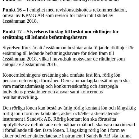
Punkt 16 –
I enlighet med revisionsutskottets rekommendation,
omval av KPMG AB som revisor för tiden intill slutet av
årsstämman 2018.
Punkt 17 – Styrelsens förslag till beslut om riktlinjer för
ersättning till ledande befattningshavare
Styrelsen föreslår att årsstämman beslutar anta följande riktlinjer för
ersättning till ledande befattningshavare för tiden fram till
årsstämman 2018, vilka i huvudsak motsvarar de riktlinjer som
antogs av årsstämman 2016.
Koncernledningens ersättning ska omfatta fast lön, rörlig lön,
pension och övriga förmåner. Den sammanlagda ersättningen ska
vara marknadsmässig och konkurrenskraftig och återspegla
individens prestationer och ansvar samt koncernens
resultatutveckling.
Den rörliga lönen kan bestå av årlig rörlig kontant lön och långsiktig
rörlig lön i form av kontanter, aktier och/eller aktierelaterade
instrument i Sandvik AB. Rörlig kontant lön ska förutsätta
uppfyllelse av definierade och mätbara mål och ska vara maximerad
i förhållande till den fasta lönen. Långsiktig rörlig lön i form av
aktier och/eller aktierelaterade instrument i Sandvik AB ska kunna