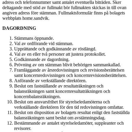
adress och telefon­nummer samt antalet eventuella biträden. Sker
deltagande med stöd av fullmakt bör fullmakten skickas in till ovan
angiven adress före stämman. Fullmaktsformulär finns på bolagets
webbplats home.sandvik.
DAGORDNING
Stämmans öppnande.
Val av ordförande vid stämman.
Upprättande och godkännande av röstlängd.
Val av en eller två personer att justera protokollet.
Godkännande av dagordning.
Prövning av om stämman blivit behörigen sammankallad.
Framläggande av årsredovisningen och revisionsberättelsen
samt koncernredovisningen och koncernrevisionsberättelsen.
Anförande av verkställande direktören.
Beslut om fastställande av resultaträkningen och
balansräkningen samt koncernresultaträkningen och
koncernbalansräkningen.
Beslut om ansvarsfrihet för styrelseledamöterna och
verkställande direktören för den tid redovisningen omfattar.
Beslut om disposition av bolagets resultat enligt den fastställda
balansräk­ningen samt beslut om avstämningsdag.
Bestämmande av antalet styrelseledamöter, suppleanter och
revisorer.