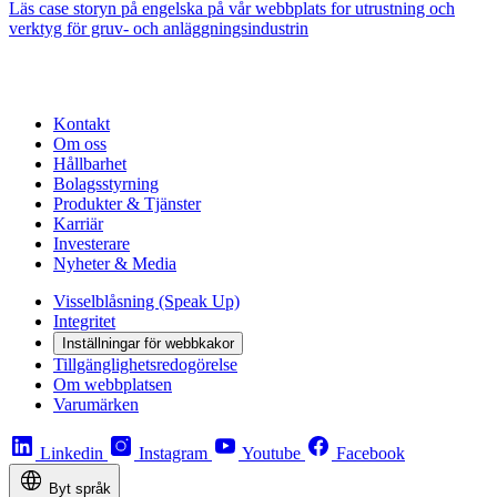
Läs case storyn på engelska på vår webbplats for utrustning och
verktyg för gruv- och anläggningsindustrin
Kontakt
Om oss
Hållbarhet
Bolagsstyrning
Produkter & Tjänster
Karriär
Investerare
Nyheter & Media
Visselblåsning (Speak Up)
Integritet
Inställningar för webbkakor
Tillgänglighetsredogörelse
Om webbplatsen
Varumärken
Linkedin
Instagram
Youtube
Facebook
Byt språk