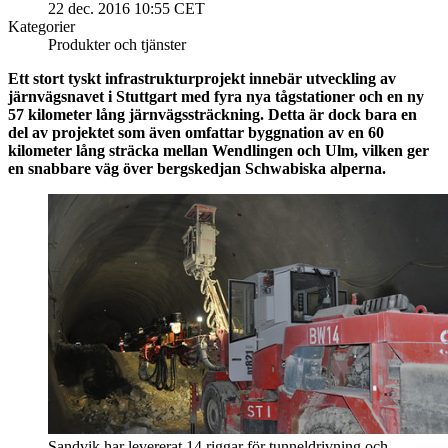
22 dec. 2016 10:55 CET
Kategorier
Produkter och tjänster
Ett stort tyskt infrastrukturprojekt innebär utveckling av
järnvägsnavet i Stuttgart med fyra nya tågstationer och en ny
57 kilometer lång järnvägssträckning. Detta är dock bara en
del av projektet som även omfattar byggnation av en 60
kilometer lång sträcka mellan Wendlingen och Ulm, vilken ger
en snabbare väg över bergskedjan Schwabiska alperna.
Sandvik har levererat 14 riggar för tunneldrivning och