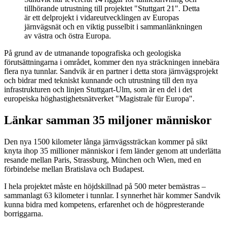
tillhörande utrustning till projektet "Stuttgart 21". Detta
är ett delprojekt i vidareutvecklingen av Europas
järnvägsnät och en viktig pusselbit i sammanlänkningen
av västra och östra Europa.
På grund av de utmanande topografiska och geologiska
förutsättningarna i området, kommer den nya sträckningen innebära
flera nya tunnlar. Sandvik är en partner i detta stora järnvägsprojekt
och bidrar med tekniskt kunnande och utrustning till den nya
infrastrukturen och linjen Stuttgart-Ulm, som är en del i det
europeiska höghastighetsnätverket "Magistrale für Europa".
Länkar samman 35 miljoner människor
Den nya 1500 kilometer långa järnvägssträckan kommer på sikt
knyta ihop 35 millioner människor i fem länder genom att underlätta
resande mellan Paris, Strassburg, München och Wien, med en
förbindelse mellan Bratislava och Budapest.
I hela projektet måste en höjdskillnad på 500 meter bemästras –
sammanlagt 63 kilometer i tunnlar. I synnerhet här kommer Sandvik
kunna bidra med kompetens, erfarenhet och de högpresterande
borriggarna.