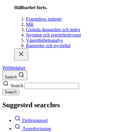
Hållbarhet forts.
Framtidens industri
Mål
Globala åtaganden och index
Styrning och regelefterlevnad
Väsentlighetsanalys
Rapporter och nyckeltal
Webbplatser
Search
Search
Search
Suggested searches
Delårsrapport
Årsredovisning