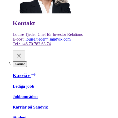
Kontakt
Louise Tjeder, Chef för Investor Relations
E-post:
louise.tjeder@sandvik.com
Tel.: +46 70 782 63 74
Karriär
Karriär
Lediga jobb
Jobbområden
Karriär på Sandvik
Student