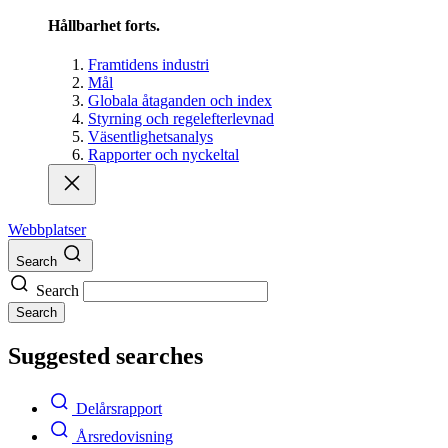
Hållbarhet forts.
Framtidens industri
Mål
Globala åtaganden och index
Styrning och regelefterlevnad
Väsentlighetsanalys
Rapporter och nyckeltal
Webbplatser
Search
Search
Search
Suggested searches
Delårsrapport
Årsredovisning