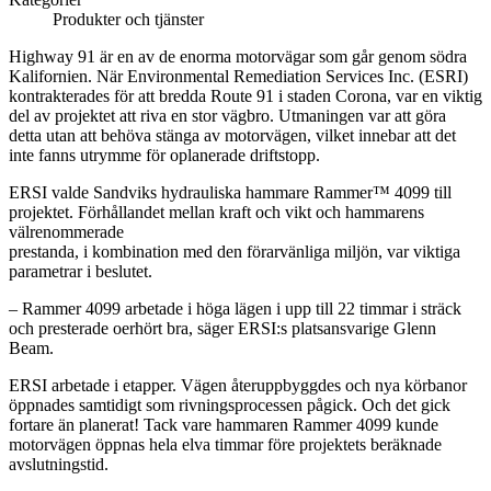
Produkter och tjänster
Highway 91 är en av de enorma motorvägar som går genom södra
Kalifornien. När Environmental Remediation Services Inc. (ESRI)
kontrakterades för att bredda Route 91 i staden Corona, var en viktig
del av projektet att riva en stor vägbro. Utmaningen var att göra
detta utan att behöva stänga av motorvägen, vilket innebar att det
inte fanns utrymme för oplanerade driftstopp.
ERSI valde Sandviks hydrauliska hammare Rammer™ 4099 till
projektet. Förhållandet mellan kraft och vikt och hammarens
välrenommerade
prestanda, i kombination med den förarvänliga miljön, var viktiga
parametrar i beslutet.
– Rammer 4099 arbetade i höga lägen i upp till 22 timmar i sträck
och presterade oerhört bra, säger ERSI:s platsansvarige Glenn
Beam.
ERSI arbetade i etapper. Vägen återuppbyggdes och nya körbanor
öppnades samtidigt som rivningsprocessen pågick. Och det gick
fortare än planerat! Tack vare hammaren Rammer 4099 kunde
motorvägen öppnas hela elva timmar före projektets beräknade
avslutningstid.