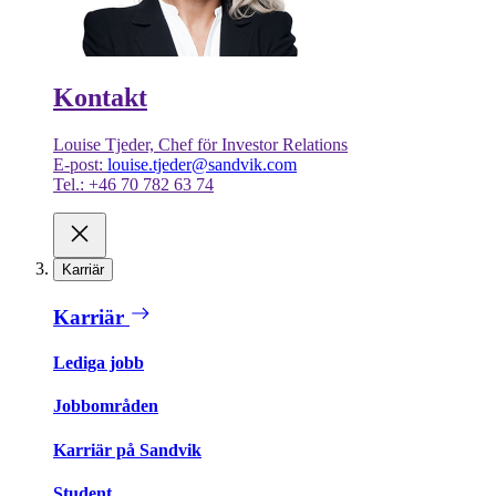
Kontakt
Louise Tjeder, Chef för Investor Relations
E-post:
louise.tjeder@sandvik.com
Tel.: +46 70 782 63 74
Karriär
Karriär
Lediga jobb
Jobbområden
Karriär på Sandvik
Student