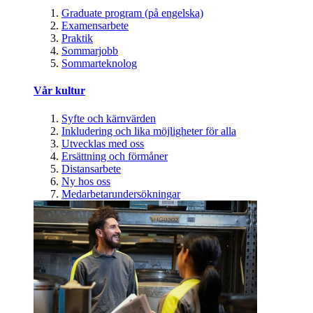
Graduate program (på engelska)
Examensarbete
Praktik
Sommarjobb
Sommarteknolog
Vår kultur
Syfte och kärnvärden
Inkludering och lika möjligheter för alla
Utvecklas med oss
Ersättning och förmåner
Distansarbete
Ny hos oss
Medarbetarundersökningar