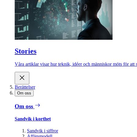
Stories
Våra artiklar visar hur teknik, idéer och människor möts för att 
Berättelser
Om oss
Om oss
Sandvik i korthet
Sandvik i siffror
Affärsmodell