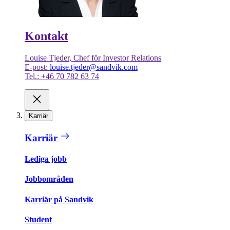
Kontakt
Louise Tjeder, Chef för Investor Relations
E-post:
louise.tjeder@sandvik.com
Tel.: +46 70 782 63 74
Karriär
Karriär
Lediga jobb
Jobbområden
Karriär på Sandvik
Student