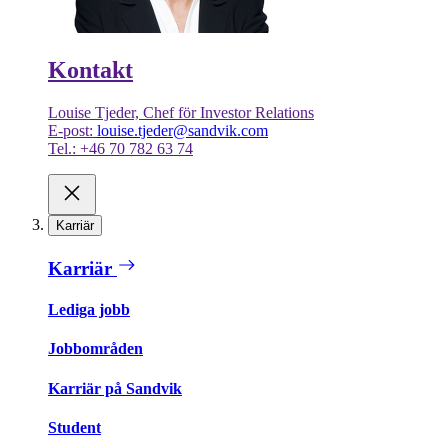
Kontakt
Louise Tjeder, Chef för Investor Relations
E-post:
louise.tjeder@sandvik.com
Tel.: +46 70 782 63 74
Karriär
Karriär
Lediga jobb
Jobbområden
Karriär på Sandvik
Student