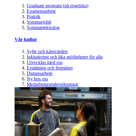
Graduate program (på engelska)
Examensarbete
Praktik
Sommarjobb
Sommarteknolog
Vår kultur
Syfte och kärnvärden
Inkludering och lika möjligheter för alla
Utvecklas med oss
Ersättning och förmåner
Distansarbete
Ny hos oss
Medarbetarundersökningar