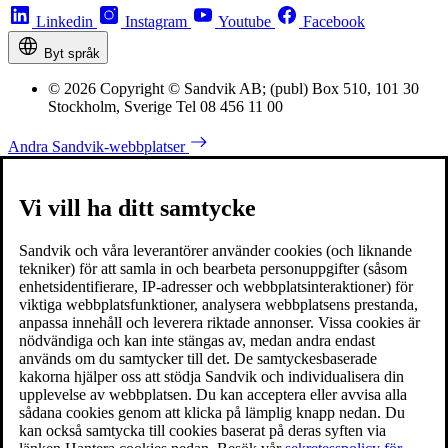
Linkedin
Instagram
Youtube
Facebook
Byt språk
© 2026 Copyright © Sandvik AB; (publ) Box 510, 101 30
Stockholm, Sverige Tel 08 456 11 00
Andra Sandvik-webbplatser
Vi vill ha ditt samtycke
Sandvik och våra leverantörer använder cookies (och liknande
tekniker) för att samla in och bearbeta personuppgifter (såsom
enhetsidentifierare, IP-adresser och webbplatsinteraktioner) för
viktiga webbplatsfunktioner, analysera webbplatsens prestanda,
anpassa innehåll och leverera riktade annonser. Vissa cookies är
nödvändiga och kan inte stängas av, medan andra endast
används om du samtycker till det. De samtyckesbaserade
kakorna hjälper oss att stödja Sandvik och individualisera din
upplevelse av webbplatsen. Du kan acceptera eller avvisa alla
sådana cookies genom att klicka på lämplig knapp nedan. Du
kan också samtycka till cookies baserat på deras syften via