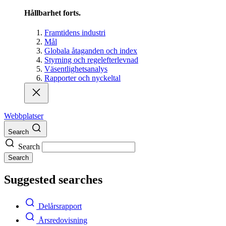
Hållbarhet forts.
Framtidens industri
Mål
Globala åtaganden och index
Styrning och regelefterlevnad
Väsentlighetsanalys
Rapporter och nyckeltal
Webbplatser
Search
Search
Search
Suggested searches
Delårsrapport
Årsredovisning