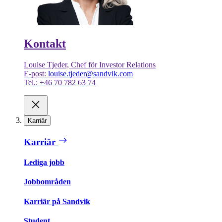
Kontakt
Louise Tjeder, Chef för Investor Relations
E-post:
louise.tjeder@sandvik.com
Tel.: +46 70 782 63 74
Karriär
Karriär
Lediga jobb
Jobbområden
Karriär på Sandvik
Student