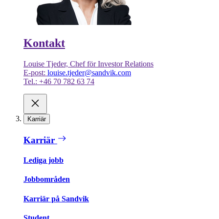
Kontakt
Louise Tjeder, Chef för Investor Relations
E-post:
louise.tjeder@sandvik.com
Tel.: +46 70 782 63 74
Karriär
Karriär
Lediga jobb
Jobbområden
Karriär på Sandvik
Student