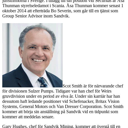
juristfirmorna i Sverige. I tillägg till sin position vid Securitas är Åsa
Thunman styrelseledamot i Scania. Åsa Thunman kommer senast 1
oktober 2014 att efterträda Bo Severin, som går till en tjänst som
Group Senior Advisor inom Sandvik.
Scot Smith är för närvarande chef
för divisionen Sulzer Pumps. Tidigare var han chef för Weirs
gruvdivision under en period av elva år. Under sin karriär har han
dessutom haft ledande positioner vid Schefenacker, Britax Vision
Systems, General Motors och Van Dresser Corporation. Scot Smith
kommer att börja sin anställning på Sandvik vid en tidpunkt som
kommer att meddelas senare.
Gary Hughes, chef för Sandvik Mining, kommer att övergå till en