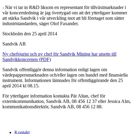
- När vi tar in R&D liksom en representant för tillväxtmarknader i
vår koncernledning är jag övertygad om att det ytterligare kommer
att stärka Sandvik i vår utveckling mot att bli företaget som sätter
industristandarden, säger Olof Faxander.
Stockholm den 25 april 2014
Sandvik AB
Ny chefsjurist och ny chef för Sandvik Mining har utsetts till
Sandvikkoncernen (PDF)
Sandvik offentliggör denna information enligt lagen om
värdepappersmarknaden och/eller lagen om handel med finansiella
instrument. Informationen lämnades för offentliggörande den 25
april 2014 kl 08.15.
För ytterligare information kontakta Pär Altan, chef för
externkommunikation, Sandvik AB, 08 456 12 37 eller Jessica Alm,
kommunikationsdirektör, Sandvik AB, 08 456 12 88.
Kontakt