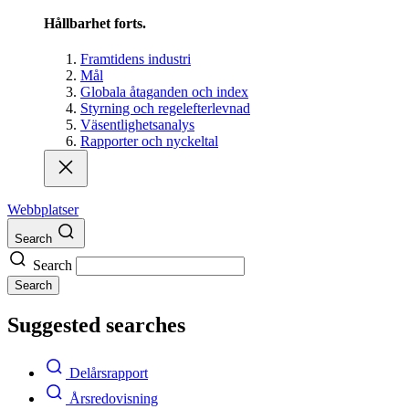
Hållbarhet forts.
Framtidens industri
Mål
Globala åtaganden och index
Styrning och regelefterlevnad
Väsentlighetsanalys
Rapporter och nyckeltal
Webbplatser
Search
Search
Search
Suggested searches
Delårsrapport
Årsredovisning