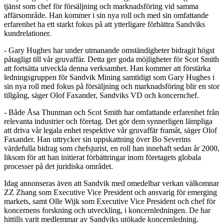
tjänst som chef för försäljning och marknadsföring vid samma
affärsområde. Han kommer i sin nya roll och med sin omfattande
erfarenhet ha ett starkt fokus på att ytterligare förbättra Sandviks
kundrelationer.
-
Gary Hughes har under utmanande omständigheter bidragit högst
påtagligt till vår gruvaffär. Detta ger goda möjligheter för Scot Smith
att fortsätta utveckla denna verksamhet. Han kommer att förstärka
ledningsgruppen för Sandvik Mining samtidigt som Gary Hughes i
sin nya roll med fokus på försäljning och marknadsföring blir en stor
tillgång, säger Olof Faxander, Sandviks VD och koncernchef.
- Både Åsa Thunman och Scot Smith har omfattande erfarenhet från
relevanta industrier och företag. Det gör dem synnerligen lämpliga
att driva vår legala enhet respektive vår gruvaffär framåt, säger Olof
Faxander. Han uttrycker sin uppskattning över Bo Severins
värdefulla bidrag som chefsjurist, en roll han innehaft sedan år 2000,
liksom för att han initierat förbättringar inom företagets globala
processer på det juridiska området.
Idag annonseras även att Sandvik med omedelbar verkan välkomnar
ZZ Zhang som Executive Vice President och ansvarig för emerging
markets, samt Olle Wijk som Executive Vice President och chef för
koncernens forskning och utveckling, i koncernledningen. De har
hittills varit medlemmar av Sandviks utökade koncernledning.