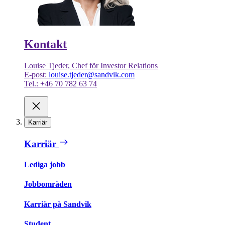
Kontakt
Louise Tjeder, Chef för Investor Relations
E-post:
louise.tjeder@sandvik.com
Tel.: +46 70 782 63 74
Karriär
Karriär
Lediga jobb
Jobbområden
Karriär på Sandvik
Student