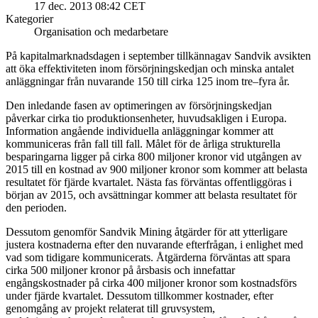
17 dec. 2013 08:42 CET
Kategorier
Organisation och medarbetare
På kapitalmarknadsdagen i september tillkännagav Sandvik avsikten
att öka effektiviteten inom försörjningskedjan och minska antalet
anläggningar från nuvarande 150 till cirka 125 inom tre–fyra år.
Den inledande fasen av optimeringen av försörjningskedjan
påverkar cirka tio produktionsenheter, huvudsakligen i Europa.
Information angående individuella anläggningar kommer att
kommuniceras från fall till fall. Målet för de årliga strukturella
besparingarna ligger på cirka 800 miljoner kronor vid utgången av
2015 till en kostnad av 900 miljoner kronor som kommer att belasta
resultatet för fjärde kvartalet. Nästa fas förväntas offentliggöras i
början av 2015, och avsättningar kommer att belasta resultatet för
den perioden.
Dessutom genomför Sandvik Mining åtgärder för att ytterligare
justera kostnaderna efter den nuvarande efterfrågan, i enlighet med
vad som tidigare kommunicerats. Åtgärderna förväntas att spara
cirka 500 miljoner kronor på årsbasis och innefattar
engångskostnader på cirka 400 miljoner kronor som kostnadsförs
under fjärde kvartalet. Dessutom tillkommer kostnader, efter
genomgång av projekt relaterat till gruvsystem,