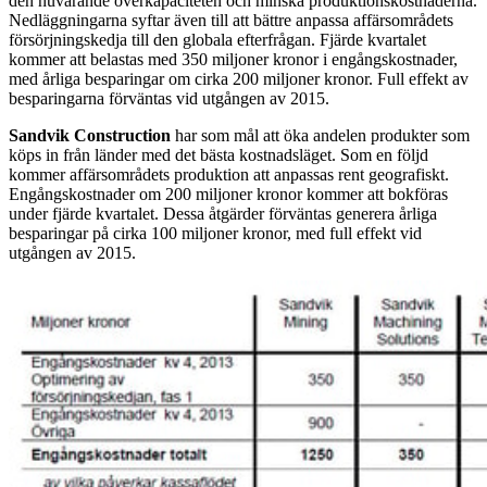
den nuvarande överkapaciteten och minska produktionskostnaderna.
Nedläggningarna syftar även till att bättre anpassa affärsområdets
försörjningskedja till den globala efterfrågan. Fjärde kvartalet
kommer att belastas med 350 miljoner kronor i engångskostnader,
med årliga besparingar om cirka 200 miljoner kronor. Full effekt av
besparingarna förväntas vid utgången av 2015.
Sandvik Construction
har som mål att öka andelen produkter som
köps in från länder med det bästa kostnadsläget. Som en följd
kommer affärsområdets produktion att anpassas rent geografiskt.
Engångskostnader om 200 miljoner kronor kommer att bokföras
under fjärde kvartalet. Dessa åtgärder förväntas generera årliga
besparingar på cirka 100 miljoner kronor, med full effekt vid
utgången av 2015.