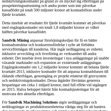
nedskrivningskostnader på grund av en mycket låg efterfrågan på
prospekteringsutrustning och andra poster som inte påverkar
kassaflödet på totalt 500 miljoner kronor att kostnadsföras under
fjärde kvartalet.
Detta innebär att resultatet för fjärde kvartalet kommer att påverkas
med engångskostnader om totalt 1,8 miljarder kronor av vilket
hälften påverkar kassaflödet.
Sandvik Mining
anpassar försörjningskedjan för få en bättre
kostnadsstruktur och konkurrensfördelar i syfte att förbättra
serviceförmågan till kunderna. Här ingår nedläggning av enheter,
inklusive avveckling och överföring av verksamhet till andra
enheter. Det innebär även investeringar i nya anläggningar på snabbt
växande marknader och expansion av existerande anläggningar.
Engångskostnader om 1,2 miljarder kronor kommer att belasta fjärde
kvartalet 2013, inklusive kostnader för att anpassa kostnadsbasen till
rådande efterfrågan, genomgång av projekt relaterat till gruvsystem
och nedskrivningskostnader. Dessa åtgärder förväntas generera
besparingar om cirka 1 miljard kronor, med full effekt vid utgången
av 2015. Halva beloppet härrör från kostnadsjusteringar för att
motsvara den aktuella efterfrågan.
För
Sandvik Machining Solutions
utgör nedläggningar och
neddragningar av produktionsenheterna viktiga steg för att hantera