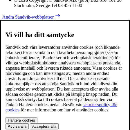
© 2026 Copyright © Sandvik AB; (publ) Box 510, 101 30
Stockholm, Sverige Tel 08 456 11 00
Andra Sandvik-webbplatser
Vi vill ha ditt samtycke
Sandvik och våra leverantörer använder cookies (och liknande
tekniker) för att samla in och bearbeta personuppgifter (såsom
enhetsidentifierare, IP-adresser och webbplatsinteraktioner) för
viktiga webbplatsfunktioner, analysera webbplatsens prestanda,
anpassa innehåll och leverera riktade annonser. Vissa cookies är
nödvändiga och kan inte stängas av, medan andra endast
används om du samtycker till det. De samtyckesbaserade
kakorna hjälper oss att stödja Sandvik och individualisera din
upplevelse av webbplatsen. Du kan acceptera eller avvisa alla
sådana cookies genom att klicka på lämplig knapp nedan. Du
kan också samtycka till cookies baserat på deras syften via
länken Hantera cookies nedan. Besök vår
sekretesspolicy för
cookies
för mer information om hur vi använder cookies.
Hantera cookies
Avvisa alla
Acceptera alla