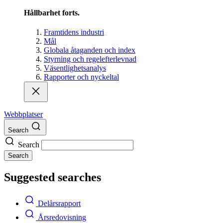
Hållbarhet forts.
Framtidens industri
Mål
Globala åtaganden och index
Styrning och regelefterlevnad
Väsentlighetsanalys
Rapporter och nyckeltal
Webbplatser
Search
Search
Search
Suggested searches
Delårsrapport
Årsredovisning