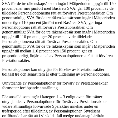
SVA för de tre räkenskapsår som ingår i Mätperioden uppgår till 150
procent eller mer jämfört med Basårets SVA, ger 100 procent av de
tilldelade Personaloptionerna rätt att förvärva Prestationsaktier. Om
genomsnittligt SVA för de tre räkenskapsår som ingår i Mätperioden
understiger 110 procent jämfört med Basårets SVA, ger inga
Personaloptioner rätt att förvärva Prestationsaktier. Om
genomsnittligt SVA för de tre räkenskapsår som ingår i Mätperioden
uppgår till 110 procent, ger 20 procent av de tilldelade
Personaloptionerna rätt att förvärva Prestationsaktier. Om
genomsnittligt SVA för de tre räkenskapsår som ingår i Mätperioden
uppgår till mellan 110 procent och 150 procent, ger ett
proportionerligt, linjärt antal av Personaloptionerna rätt att förvärva
Prestationsaktier.
Personaloptioner kan utnyttjas för förvärv av Prestationsaktier
tidigast tre och senast fem år efter tilldelning av Personaloptioner.
Utnyttjande av Personaloptioner för förvärv av Prestationsaktier
förutsätter fortlöpande anställning.
För anställd som ingår i kategori 1 – 3 enligt ovan förutsätter
utnyttjande av Personaloptioner för förvärv av Prestationsaktier
vidare att samtliga förvärvade Sparaktier innehas under en
treårsperiod efter tilldelning av Personaloptioner. Styrelsens
ordförande har rätt att i särskilda fall medge undantag härifrån.