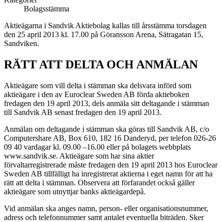
Bolagsstämma
Aktieägarna i Sandvik Aktiebolag kallas till årsstämma torsdagen
den 25 april 2013 kl. 17.00 på Göransson Arena, Sätragatan 15,
Sandviken.
RÄTT ATT DELTA OCH ANMÄLAN
Aktieägare som vill delta i stämman ska delsvara införd som
aktieägare i den av Euroclear Sweden AB förda aktieboken
fredagen den 19 april 2013, dels anmäla sitt deltagande i stämman
till Sandvik AB senast fredagen den 19 april 2013.
Anmälan om deltagande i stämman ska göras till Sandvik AB, c/o
Computershare AB, Box 610, 182 16 Danderyd, per telefon 026­-26
09 40 vardagar kl. 09.00 –16.00 eller på bolagets webbplats
www.sandvik.se. Aktieägare som har sina aktier
förvaltarregistrerade måste fredagen den 19 april 2013 hos Euroclear
Sweden AB tillfälligt ha inregistrerat aktierna i eget namn för att ha
rätt att delta i stämman. Observera att förfarandet också gäller
aktieägare som utnyttjar banks aktieägardepå.
Vid anmälan ska anges namn, person- eller organisationsnummer,
adress och telefon­nummer samt antalet eventuella biträden. Sker