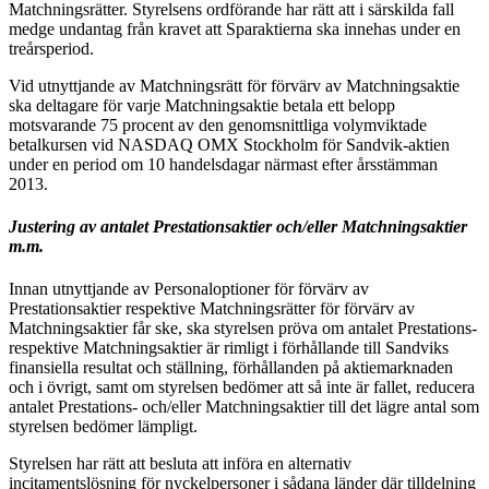
Matchningsrätter. Styrelsens ordförande har rätt att i särskilda fall
medge undantag från kravet att Sparaktierna ska innehas under en
treårsperiod.
Vid utnyttjande av Matchningsrätt för förvärv av Matchningsaktie
ska deltagare för varje Matchningsaktie betala ett belopp
motsvarande 75 procent av den genomsnittliga volymviktade
betalkursen vid NASDAQ OMX Stockholm för Sandvik-aktien
under en period om 10 handelsdagar närmast efter årsstämman
2013.
Justering av antalet Prestationsaktier och/eller Matchningsaktier
m.m.
Innan utnyttjande av Personaloptioner för förvärv av
Prestationsaktier respektive Matchningsrätter för förvärv av
Matchningsaktier får ske, ska styrelsen pröva om antalet Prestations-
respektive Matchningsaktier är rimligt i förhållande till Sandviks
finansiella resultat och ställning, förhållanden på aktiemarknaden
och i övrigt, samt om styrelsen bedömer att så inte är fallet, reducera
antalet Prestations- och/eller Matchningsaktier till det lägre antal som
styrelsen bedömer lämpligt.
Styrelsen har rätt att besluta att införa en alternativ
incitamentslösning för nyckelpersoner i sådana länder där tilldelning