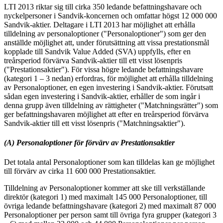
LTI 2013 riktar sig till cirka 350 ledande befattningshavare och
nyckelpersoner i Sandvik-koncernen och omfattar högst 12 000 000
Sandvik-aktier. Deltagare i LTI 2013 har möjlighet att erhålla
tilldelning av personaloptioner ("Personaloptioner") som ger den
anställde möjlighet att, under förutsättning att vissa prestationsmål
kopplade till Sandvik Value Added (SVA) uppfylls, efter en
treårsperiod förvärva Sandvik-aktier till ett visst lösenpris
("Prestationsaktier"). För vissa högre ledande befattningshavare
(kategori 1 – 3 nedan) erfordras, för möjlighet att erhålla tilldelning
av Personaloptioner, en egen investering i Sandvik-aktier. Förutsatt
sådan egen investering i Sandvik-aktier, erhåller de som ingår i
denna grupp även tilldelning av rättigheter ("Matchningsrätter") som
ger befattningshavaren möjlighet att efter en treårsperiod förvärva
Sandvik-aktier till ett visst lösenpris ("Matchningsaktier").
(A) Personaloptioner för förvärv av Prestationsaktier
Det totala antal Personaloptioner som kan tilldelas kan ge möjlighet
till förvärv av cirka 11 600 000 Prestationsaktier.
Tilldelning av Personaloptioner kommer att ske till verkställande
direktör (kategori 1) med maximalt 145 000 Personaloptioner, till
övriga ledande befattningshavare (kategori 2) med maximalt 87 000
Personaloptioner per person samt till övriga fyra grupper (kategori 3