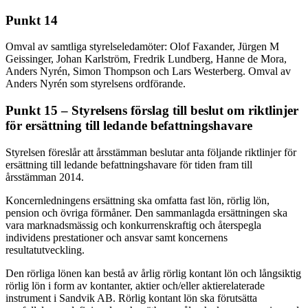
Punkt 14
Omval av samtliga styrelseledamöter: Olof Faxander, Jürgen M
Geissinger, Johan Karlström, Fredrik Lundberg, Hanne de Mora,
Anders Nyrén, Simon Thompson och Lars Westerberg. Omval av
Anders Nyrén som styrelsens ordförande.
Punkt 15 – Styrelsens förslag till beslut om riktlinjer
för ersättning till ledande befattningshavare
Styrelsen föreslår att årsstämman beslutar anta följande riktlinjer för
ersättning till ledande befattningshavare för tiden fram till
årsstämman 2014.
Koncernledningens ersättning ska omfatta fast lön, rörlig lön,
pension och övriga förmåner. Den sammanlagda ersättningen ska
vara marknadsmässig och konkurrenskraftig och återspegla
individens prestationer och ansvar samt koncernens
resultatutveckling.
Den rörliga lönen kan bestå av årlig rörlig kontant lön och långsiktig
rörlig lön i form av kontanter, aktier och/eller aktierelaterade
instrument i Sandvik AB. Rörlig kontant lön ska förutsätta