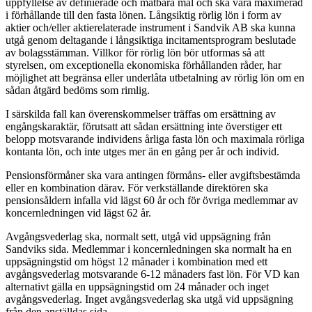
uppfyllelse av definierade och mätbara mål och ska vara maximerad
i förhållande till den fasta lönen. Långsiktig rörlig lön i form av
aktier och/eller aktierelaterade instrument i Sandvik AB ska kunna
utgå genom deltagande i långsiktiga incitamentsprogram beslutade
av bolagsstämman. Villkor för rörlig lön bör utformas så att
styrelsen, om exceptionella ekonomiska förhållanden råder, har
möjlighet att begränsa eller underlåta utbetalning av rörlig lön om en
sådan åtgärd bedöms som rimlig.
I särskilda fall kan överenskommelser träffas om ersättning av
engångskaraktär, förutsatt att sådan ersättning inte överstiger ett
belopp motsvarande individens årliga fasta lön och maximala rörliga
kontanta lön, och inte utges mer än en gång per år och individ.
Pensionsförmåner ska vara antingen förmåns- eller avgiftsbestämda
eller en kombination därav. För verkställande direktören ska
pensionsåldern infalla vid lägst 60 år och för övriga medlemmar av
koncernledningen vid lägst 62 år.
Avgångsvederlag ska, normalt sett, utgå vid uppsägning från
Sandviks sida. Medlemmar i koncernledningen ska normalt ha en
uppsägningstid om högst 12 månader i kombination med ett
avgångsvederlag motsvarande 6-12 månaders fast lön. För VD kan
alternativt gälla en uppsägningstid om 24 månader och inget
avgångsvederlag. Inget avgångsvederlag ska utgå vid uppsägning
från den anställdas sida.