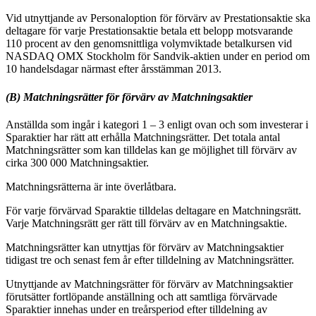
Vid utnyttjande av Personaloption för förvärv av Prestationsaktie ska
deltagare för varje Prestationsaktie betala ett belopp motsvarande
110 procent av den genomsnittliga volymviktade betalkursen vid
NASDAQ OMX Stockholm för Sandvik-aktien under en period om
10 handelsdagar närmast efter årsstämman 2013.
(B) Matchningsrätter för förvärv av Matchningsaktier
Anställda som ingår i kategori 1 – 3 enligt ovan och som investerar i
Sparaktier har rätt att erhålla Matchningsrätter. Det totala antal
Matchningsrätter som kan tilldelas kan ge möjlighet till förvärv av
cirka 300 000 Matchningsaktier.
Matchningsrätterna är inte överlåtbara.
För varje förvärvad Sparaktie tilldelas deltagare en Matchningsrätt.
Varje Matchningsrätt ger rätt till förvärv av en Matchningsaktie.
Matchningsrätter kan utnyttjas för förvärv av Matchningsaktier
tidigast tre och senast fem år efter tilldelning av Matchningsrätter.
Utnyttjande av Matchningsrätter för förvärv av Matchningsaktier
förutsätter fortlöpande anställning och att samtliga förvärvade
Sparaktier innehas under en treårsperiod efter tilldelning av