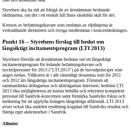
Styrelsen ska ha rätt att frångå de av årsstämman beslutade
riktlinjerna, om det i ett enskilt fall finns särskilda skäl för det.
Kretsen av befattningshavare som omfattas av riktlinjerna är
verkställande direktören och övriga medlemmar i koncernledningen.
Punkt 16 – Styrelsens förslag till beslut om
långsiktigt incitamentsprogram (LTI 2013)
Styrelsen föreslår att årsstämman beslutar om ett långsiktigt
incitamentsprogram för ledande befattningshavare och
nyckelpersoner för 2013 ("LTI 2013") på de huvudprinciper som
anges nedan. Villkoren är i allt väsentligt desamma som för 2011
och 2012 års långsiktiga incitamentsprogram. Förutom att
sammanlänka deltagarnas och aktieägarnas intressen, bedöms LTI
2013 öka möjligheterna att kunna behålla och rekrytera kompetent
personal till Sandvik-koncernen samt förstärka Sandviks fokus och
inriktning för att uppfylla bolagets långsiktiga affärsmål. LTI 2013
avser också öka andelen ersättning kopplad till Sandviks resultat och
främja eget aktieinnehav i Sandvik.
Allmänt