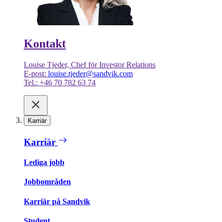
Kontakt
Louise Tjeder, Chef för Investor Relations
E-post:
louise.tjeder@sandvik.com
Tel.: +46 70 782 63 74
Karriär
Karriär
Lediga jobb
Jobbområden
Karriär på Sandvik
Student