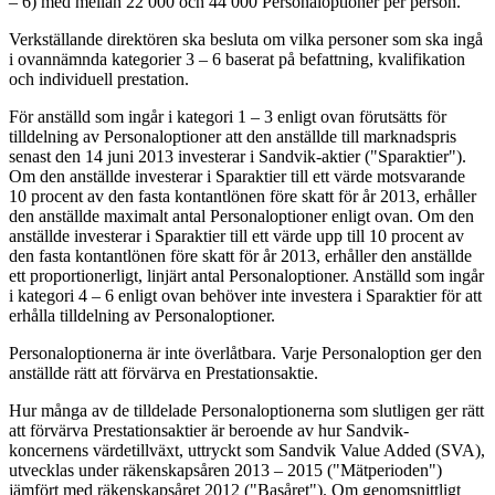
– 6) med mellan 22 000 och 44 000 Personaloptioner per person.
Verkställande direktören ska besluta om vilka personer som ska ingå
i ovannämnda kategorier 3 – 6 baserat på befattning, kvalifikation
och individuell prestation.
För anställd som ingår i kategori 1 – 3 enligt ovan förutsätts för
tilldelning av Personaloptioner att den anställde till marknadspris
senast den 14 juni 2013 investerar i Sandvik-aktier ("Sparaktier").
Om den anställde investerar i Sparaktier till ett värde motsvarande
10 procent av den fasta kontantlönen före skatt för år 2013, erhåller
den anställde maximalt antal Personaloptioner enligt ovan. Om den
anställde investerar i Sparaktier till ett värde upp till 10 procent av
den fasta kontantlönen före skatt för år 2013, erhåller den anställde
ett proportionerligt, linjärt antal Personaloptioner. Anställd som ingår
i kategori 4 – 6 enligt ovan behöver inte investera i Sparaktier för att
erhålla tilldelning av Personaloptioner.
Personaloptionerna är inte överlåtbara. Varje Personaloption ger den
anställde rätt att förvärva en Prestationsaktie.
Hur många av de tilldelade Personaloptionerna som slutligen ger rätt
att förvärva Prestationsaktier är beroende av hur Sandvik-
koncernens värdetillväxt, uttryckt som Sandvik Value Added (SVA),
utvecklas under räkenskapsåren 2013 – 2015 ("Mätperioden")
jämfört med räkenskapsåret 2012 ("Basåret"). Om genomsnittligt