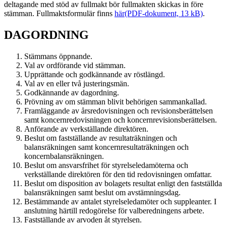
deltagande med stöd av fullmakt bör fullmakten skickas in före
stämman. Fullmaktsformulär finns
här
(PDF-dokument, 13 kB)
.
DAGORDNING
Stämmans öppnande.
Val av ordförande vid stämman.
Upprättande och godkännande av röstlängd.
Val av en eller två justeringsmän.
Godkännande av dagordning.
Prövning av om stämman blivit behörigen sammankallad.
Framläggande av årsredovisningen och revisionsberättelsen
samt koncernredovisningen och koncernrevisionsberättelsen.
Anförande av verkställande direktören.
Beslut om fastställande av resultaträkningen och
balansräkningen samt koncernresultaträkningen och
koncernbalansräkningen.
Beslut om ansvarsfrihet för styrelseledamöterna och
verkställande direktören för den tid redovisningen omfattar.
Beslut om disposition av bolagets resultat enligt den fastställda
balansräk­ningen samt beslut om avstämningsdag.
Bestämmande av antalet styrelseledamöter och suppleanter. I
anslutning härtill redogörelse för valberedningens arbete.
Fastställande av arvoden åt styrelsen.