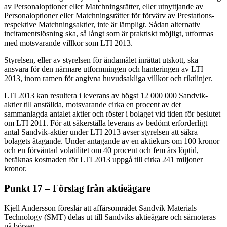
av Personaloptioner eller Matchningsrätter, eller utnyttjande av
Personaloptioner eller Matchningsrätter för förvärv av Prestations-
respektive Matchningsaktier, inte är lämpligt. Sådan alternativ
incitamentslösning ska, så långt som är praktiskt möjligt, utformas
med motsvarande villkor som LTI 2013.
Styrelsen, eller av styrelsen för ändamålet inrättat utskott, ska
ansvara för den närmare utformningen och hanteringen av LTI
2013, inom ramen för angivna huvudsakliga villkor och riktlinjer.
LTI 2013 kan resultera i leverans av högst 12 000 000 Sandvik-
aktier till anställda, motsvarande cirka en procent av det
sammanlagda antalet aktier och röster i bolaget vid tiden för beslutet
om LTI 2011. För att säkerställa leverans av bedömt erforderligt
antal Sandvik-aktier under LTI 2013 avser styrelsen att säkra
bolagets åtagande. Under antagande av en aktiekurs om 100 kronor
och en förväntad volatilitet om 40 procent och fem års löptid,
beräknas kostnaden för LTI 2013 uppgå till cirka 241 miljoner
kronor.
Punkt 17 – Förslag från aktieägare
Kjell Andersson föreslår att affärsområdet Sandvik Materials
Technology (SMT) delas ut till Sandviks aktieägare och särnoteras
på börsen.