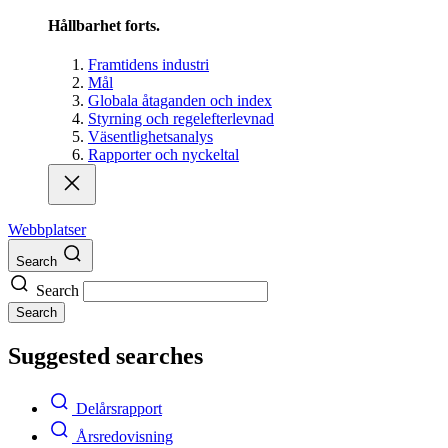
Hållbarhet forts.
Framtidens industri
Mål
Globala åtaganden och index
Styrning och regelefterlevnad
Väsentlighetsanalys
Rapporter och nyckeltal
Webbplatser
Search
Search
Search
Suggested searches
Delårsrapport
Årsredovisning