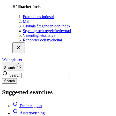
Hållbarhet forts.
Framtidens industri
Mål
Globala åtaganden och index
Styrning och regelefterlevnad
Väsentlighetsanalys
Rapporter och nyckeltal
Webbplatser
Search
Search
Search
Suggested searches
Delårsrapport
Årsredovisning