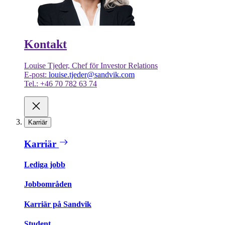
Kontakt
Louise Tjeder, Chef för Investor Relations
E-post:
louise.tjeder@sandvik.com
Tel.: +46 70 782 63 74
Karriär
Karriär
Lediga jobb
Jobbområden
Karriär på Sandvik
Student