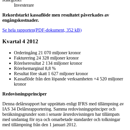
Investerare
Rekordstarkt kassaflöde men resultatet påverkades av
engångskostnader.
Se hela rapporten
(PDF-dokument, 352 kB)
Kvartal 4 2012
Orderingång 21 070 miljoner kronor
Fakturering 24 328 miljoner kronor
Rörelseresultat 2 134 miljoner kronor
Rörelsemarginal 8,8 %
Resultat före skatt 1 627 miljoner kronor
Kassaflöde från den löpande verksamheten +4 520 miljoner
kronor
Redovisningsprinciper
Denna delårsrapport har upprättats enligt IFRS med tillämpning av
IAS 34 Delårsrapportering. Samma redovisningsprinciper och
beräkningsgrunder som i senaste årsredovisningen har tillämpats
med undantag för nya och omarbetade standarder och tolkningar
med tillämpning från den 1 januari 2012.