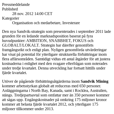
Pressmeddelande
Published
28 nov. 2012 14:00 CET
Kategorier
Organisation och medarbetare, Investerare
Den nya Sandvik-strategin som presenterades i september 2011 lade
grunden för en ledande marknadsposition baserat på fyra
huvudpunkter: AMBITION, SNABBHET, FOKUS och
GLOBALT/LOKALT. Strategin har därefter genomförts
framgångsrikt och enligt plan. Nyligen genomförda utvärderingar
har visat på potential för ytterligare strukturella förbättringar inom
flera affärsområden. Samtidigt vidtas ett antal åtgärder för att justera
kostnaderna i enlighet med den svagare efterfrågan som noterades
under tredje kvartalet. Denna utveckling har fortsatt hittills under
fjärde kvartalet.
Utöver de pågående förbättringsåtgärderna inom
Sandvik Mining
kommer arbetsstyrkan globalt att reduceras med 650 personer.
Anläggningarna i North Bay, Kanada, samt i Rocklea, Australien,
stängs. Tredjepartsavtal som omfattar mer än 350 personer kommer
att sägas upp. Engångskostnader på omkring 175 miljoner kronor
kommer att belasta fjärde kvartalet 2012, och ytterligare 175
miljoner tillkommer under 2013.