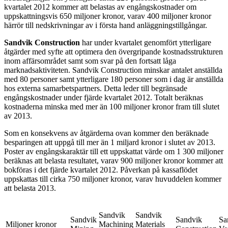
kvartalet 2012 kommer att belastas av engångskostnader om
uppskattningsvis 650 miljoner kronor, varav 400 miljoner kronor
härrör till nedskrivningar av i första hand anläggningstillgångar.
Sandvik Construction
har under kvartalet genomfört ytterligare
åtgärder med syfte att optimera den övergripande kostnadsstrukturen
inom affärsområdet samt som svar på den fortsatt låga
marknadsaktiviteten. Sandvik Construction minskar antalet anställda
med 80 personer samt ytterligare 180 personer som i dag är anställda
hos externa samarbetspartners. Detta leder till begränsade
engångskostnader under fjärde kvartalet 2012. Totalt beräknas
kostnaderna minska med mer än 100 miljoner kronor fram till slutet
av 2013.
Som en konsekvens av åtgärderna ovan kommer den beräknade
besparingen att uppgå till mer än 1 miljard kronor i slutet av 2013.
Poster av engångskaraktär till ett uppskattat värde om 1 300 miljoner
beräknas att belasta resultatet, varav 900 miljoner kronor kommer att
bokföras i det fjärde kvartalet 2012. Påverkan på kassaflödet
uppskattas till cirka 750 miljoner kronor, varav huvuddelen kommer
att belasta 2013.
Sandvik
Sandvik
Sandvik
Sandvik
Sa
Miljoner kronor
Machining
Materials