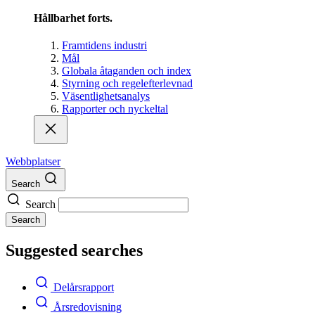
Hållbarhet forts.
Framtidens industri
Mål
Globala åtaganden och index
Styrning och regelefterlevnad
Väsentlighetsanalys
Rapporter och nyckeltal
Webbplatser
Search
Search
Search
Suggested searches
Delårsrapport
Årsredovisning