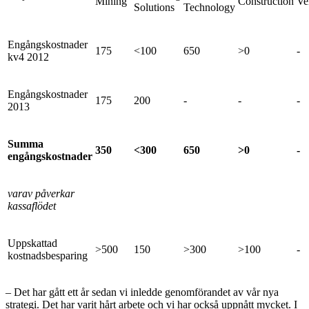
Mining
Construction
Ve
Solutions
Technology
Engångskostnader
175
<100
650
>0
-
kv4 2012
Engångskostnader
175
200
-
-
-
2013
Summa
350
<300
650
>0
-
engångskostnader
varav påverkar
kassaflödet
Uppskattad
>500
150
>300
>100
-
kostnadsbesparing
– Det har gått ett år sedan vi inledde genomförandet av vår nya
strategi. Det har varit hårt arbete och vi har också uppnått mycket. I