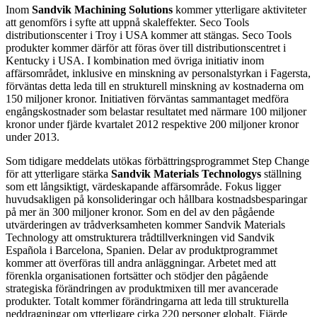
Inom
Sandvik Machining Solutions
kommer ytterligare aktiviteter
att genomförs i syfte att uppnå skaleffekter. Seco Tools
distributionscenter i Troy i USA kommer att stängas. Seco Tools
produkter kommer därför att föras över till distributionscentret i
Kentucky i USA. I kombination med övriga initiativ inom
affärsområdet, inklusive en minskning av personalstyrkan i Fagersta,
förväntas detta leda till en strukturell minskning av kostnaderna om
150 miljoner kronor. Initiativen förväntas sammantaget medföra
engångskostnader som belastar resultatet med närmare 100 miljoner
kronor under fjärde kvartalet 2012 respektive 200 miljoner kronor
under 2013.
Som tidigare meddelats utökas förbättringsprogrammet Step Change
för att ytterligare stärka
Sandvik Materials Technologys
ställning
som ett långsiktigt, värdeskapande affärsområde. Fokus ligger
huvudsakligen på konsolideringar och hållbara kostnadsbesparingar
på mer än 300 miljoner kronor. Som en del av den pågående
utvärderingen av trådverksamheten kommer Sandvik Materials
Technology att omstrukturera trådtillverkningen vid Sandvik
Española i Barcelona, Spanien. Delar av produktprogrammet
kommer att överföras till andra anläggningar. Arbetet med att
förenkla organisationen fortsätter och stödjer den pågående
strategiska förändringen av produktmixen till mer avancerade
produkter. Totalt kommer förändringarna att leda till strukturella
neddragningar om ytterligare cirka 220 personer globalt. Fjärde