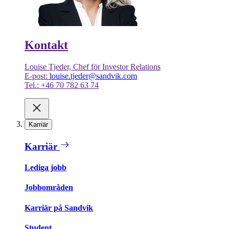
Kontakt
Louise Tjeder, Chef för Investor Relations
E-post:
louise.tjeder@sandvik.com
Tel.: +46 70 782 63 74
Karriär
Karriär
Lediga jobb
Jobbområden
Karriär på Sandvik
Student