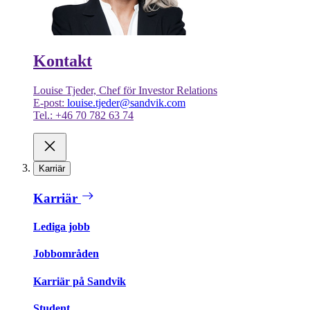
Kontakt
Louise Tjeder, Chef för Investor Relations
E-post:
louise.tjeder@sandvik.com
Tel.: +46 70 782 63 74
Karriär
Karriär
Lediga jobb
Jobbområden
Karriär på Sandvik
Student