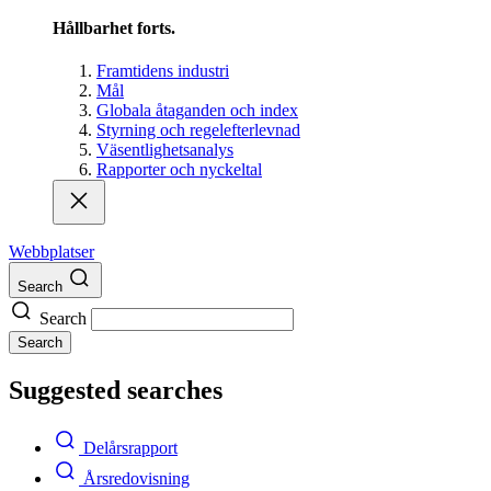
Hållbarhet forts.
Framtidens industri
Mål
Globala åtaganden och index
Styrning och regelefterlevnad
Väsentlighetsanalys
Rapporter och nyckeltal
Webbplatser
Search
Search
Search
Suggested searches
Delårsrapport
Årsredovisning