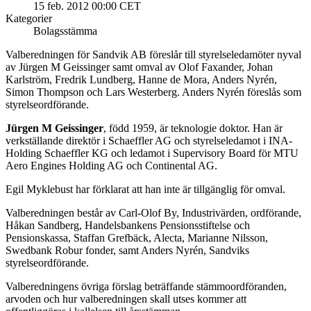
15 feb. 2012 00:00 CET
Kategorier
Bolagsstämma
Valberedningen för Sandvik AB föreslår till styrelseledamöter nyval
av Jürgen M Geissinger samt omval av Olof Faxander, Johan
Karlström, Fredrik Lundberg, Hanne de Mora, Anders Nyrén,
Simon Thompson och Lars Westerberg. Anders Nyrén föreslås som
styrelseordförande.
Jürgen M Geissinger
, född 1959, är teknologie doktor. Han är
verkställande direktör i Schaeffler AG och styrelseledamot i INA-
Holding Schaeffler KG och ledamot i Supervisory Board för MTU
Aero Engines Holding AG och Continental AG.
Egil Myklebust har förklarat att han inte är tillgänglig för omval.
Valberedningen består av Carl-Olof By, Industrivärden, ordförande,
Håkan Sandberg, Handelsbankens Pensionsstiftelse och
Pensionskassa, Staffan Grefbäck, Alecta, Marianne Nilsson,
Swedbank Robur fonder, samt Anders Nyrén, Sandviks
styrelseordförande.
Valberedningens övriga förslag beträffande stämmoordföranden,
arvoden och hur valberedningen skall utses kommer att