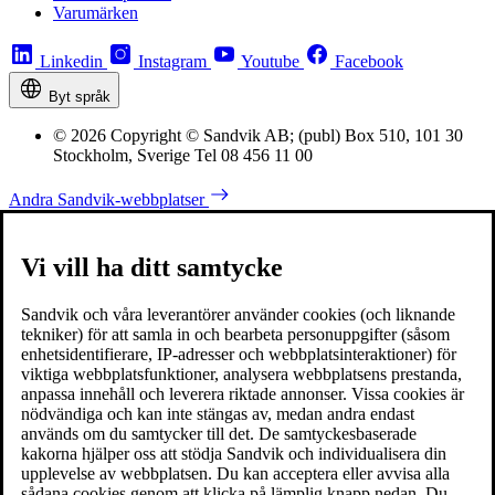
Varumärken
Linkedin
Instagram
Youtube
Facebook
Byt språk
© 2026 Copyright © Sandvik AB; (publ) Box 510, 101 30
Stockholm, Sverige Tel 08 456 11 00
Andra Sandvik-webbplatser
Vi vill ha ditt samtycke
Sandvik och våra leverantörer använder cookies (och liknande
tekniker) för att samla in och bearbeta personuppgifter (såsom
enhetsidentifierare, IP-adresser och webbplatsinteraktioner) för
viktiga webbplatsfunktioner, analysera webbplatsens prestanda,
anpassa innehåll och leverera riktade annonser. Vissa cookies är
nödvändiga och kan inte stängas av, medan andra endast
används om du samtycker till det. De samtyckesbaserade
kakorna hjälper oss att stödja Sandvik och individualisera din
upplevelse av webbplatsen. Du kan acceptera eller avvisa alla
sådana cookies genom att klicka på lämplig knapp nedan. Du