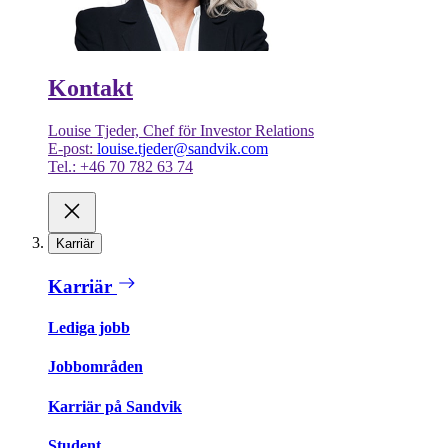
Kontakt
Louise Tjeder, Chef för Investor Relations
E-post:
louise.tjeder@sandvik.com
Tel.: +46 70 782 63 74
Karriär
Karriär
Lediga jobb
Jobbområden
Karriär på Sandvik
Student