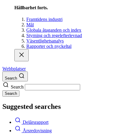
Hållbarhet forts.
Framtidens industri
Mål
Globala åtaganden och index
Styrning och regelefterlevnad
Väsentlighetsanalys
Rapporter och nyckeltal
Webbplatser
Search
Search
Search
Suggested searches
Delårsrapport
Årsredovisning