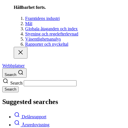
Hållbarhet forts.
Framtidens industri
Mål
Globala åtaganden och index
Styrning och regelefterlevnad
Väsentlighetsanalys
Rapporter och nyckeltal
Webbplatser
Search
Search
Search
Suggested searches
Delårsrapport
Årsredovisning