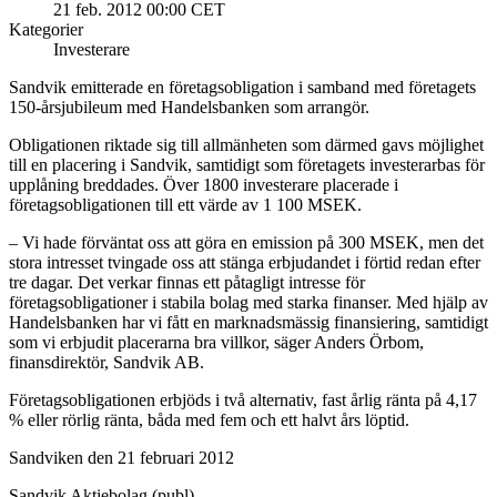
21 feb. 2012 00:00 CET
Kategorier
Investerare
Sandvik emitterade en företagsobligation i samband med företagets
150-årsjubileum med Handelsbanken som arrangör.
Obligationen riktade sig till allmänheten som därmed gavs möjlighet
till en placering i Sandvik, samtidigt som företagets investerarbas för
upplåning breddades. Över 1800 investerare placerade i
företagsobligationen till ett värde av 1 100 MSEK.
– Vi hade förväntat oss att göra en emission på 300 MSEK, men det
stora intresset tvingade oss att stänga erbjudandet i förtid redan efter
tre dagar. Det verkar finnas ett påtagligt intresse för
företagsobligationer i stabila bolag med starka finanser. Med hjälp av
Handelsbanken har vi fått en marknadsmässig finansiering, samtidigt
som vi erbjudit placerarna bra villkor, säger Anders Örbom,
finansdirektör, Sandvik AB.
Företagsobligationen erbjöds i två alternativ, fast årlig ränta på 4,17
% eller rörlig ränta, båda med fem och ett halvt års löptid.
Sandviken den 21 februari 2012
Sandvik Aktiebolag (publ)