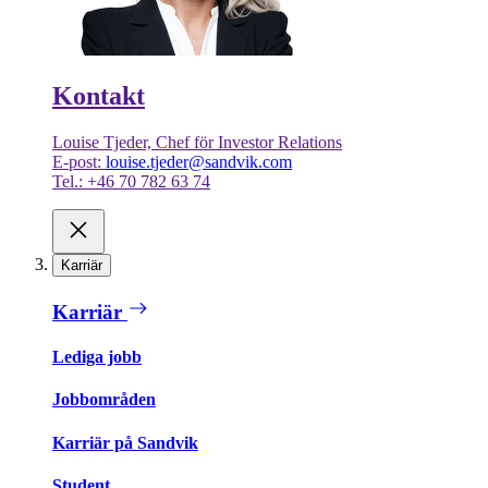
Kontakt
Louise Tjeder, Chef för Investor Relations
E-post:
louise.tjeder@sandvik.com
Tel.: +46 70 782 63 74
Karriär
Karriär
Lediga jobb
Jobbområden
Karriär på Sandvik
Student