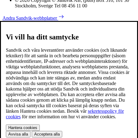
© 2026 Copyright © Sandvik AB; (publ) Box 510, 101 30
Stockholm, Sverige Tel 08 456 11 00
Andra Sandvik-webbplatser
Vi vill ha ditt samtycke
Sandvik och våra leverantörer använder cookies (och liknande
tekniker) för att samla in och bearbeta personuppgifter (såsom
enhetsidentifierare, IP-adresser och webbplatsinteraktioner) för
viktiga webbplatsfunktioner, analysera webbplatsens prestanda,
anpassa innehåll och leverera riktade annonser. Vissa cookies är
nödvändiga och kan inte stängas av, medan andra endast
används om du samtycker till det. De samtyckesbaserade
kakorna hjälper oss att stödja Sandvik och individualisera din
upplevelse av webbplatsen. Du kan acceptera eller avvisa alla
sådana cookies genom att klicka på lämplig knapp nedan. Du
kan också samtycka till cookies baserat på deras syften via
länken Hantera cookies nedan. Besök vår
sekretesspolicy för
cookies
för mer information om hur vi använder cookies.
Hantera cookies
Avvisa alla
Acceptera alla