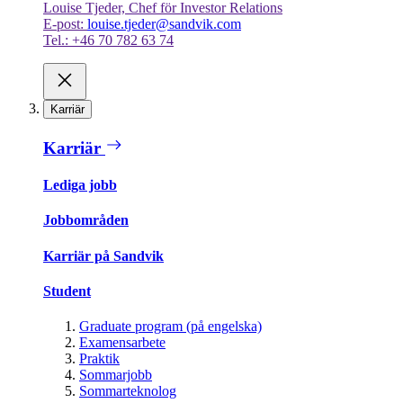
Louise Tjeder, Chef för Investor Relations
E-post:
louise.tjeder@sandvik.com
Tel.: +46 70 782 63 74
Karriär
Karriär
Lediga jobb
Jobbområden
Karriär på Sandvik
Student
Graduate program (på engelska)
Examensarbete
Praktik
Sommarjobb
Sommarteknolog