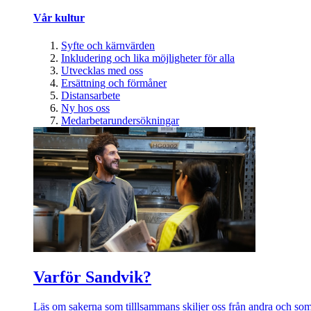
Vår kultur
Syfte och kärnvärden
Inkludering och lika möjligheter för alla
Utvecklas med oss
Ersättning och förmåner
Distansarbete
Ny hos oss
Medarbetarundersökningar
Varför Sandvik?
Läs om sakerna som tilllsammans skiljer oss från andra och som 