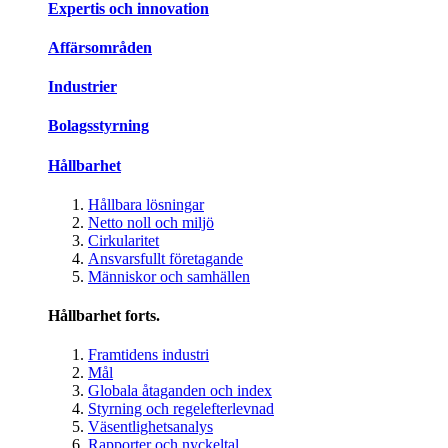
Expertis och innovation
Affärsområden
Industrier
Bolagsstyrning
Hållbarhet
Hållbara lösningar
Netto noll och miljö
Cirkularitet
Ansvarsfullt företagande
Människor och samhällen
Hållbarhet forts.
Framtidens industri
Mål
Globala åtaganden och index
Styrning och regelefterlevnad
Väsentlighetsanalys
Rapporter och nyckeltal