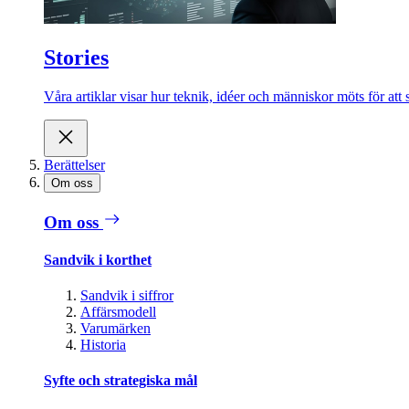
Stories
Våra artiklar visar hur teknik, idéer och människor möts för att 
Berättelser
Om oss
Om oss
Sandvik i korthet
Sandvik i siffror
Affärsmodell
Varumärken
Historia
Syfte och strategiska mål