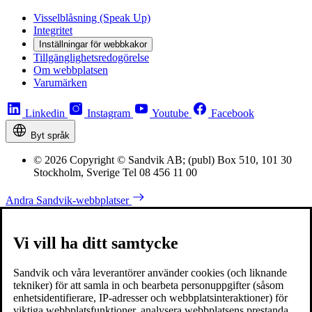
Visselblåsning (Speak Up)
Integritet
Inställningar för webbkakor
Tillgänglighetsredogörelse
Om webbplatsen
Varumärken
Linkedin
Instagram
Youtube
Facebook
Byt språk
© 2026 Copyright © Sandvik AB; (publ) Box 510, 101 30
Stockholm, Sverige Tel 08 456 11 00
Andra Sandvik-webbplatser
Vi vill ha ditt samtycke
Sandvik och våra leverantörer använder cookies (och liknande
tekniker) för att samla in och bearbeta personuppgifter (såsom
enhetsidentifierare, IP-adresser och webbplatsinteraktioner) för
viktiga webbplatsfunktioner, analysera webbplatsens prestanda,