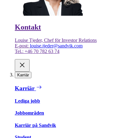
Kontakt
Louise Tjeder, Chef för Investor Relations
E-post:
louise.tjeder@sandvik.com
Tel.: +46 70 782 63 74
Karriär
Karriär
Lediga jobb
Jobbområden
Karriär på Sandvik
Student