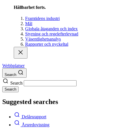
Hållbarhet forts.
Framtidens industri
Mål
Globala åtaganden och index
Styrning och regelefterlevnad
Väsentlighetsanalys
Rapporter och nyckeltal
Webbplatser
Search
Search
Search
Suggested searches
Delårsrapport
Årsredovisning