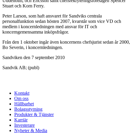
Uddeholm, och Ericsson samt chefsrekryteringsföretagen Spencer
Stuart och Korn Ferry.
Peter Larson, som haft ansvaret för Sandviks centrala
personalfunktion sedan hösten 2007, kvarstår som vice VD och
medlem i koncernledningen med ansvar för IT och
koncerngemensamma inköpsfrågor.
Från den 1 oktober ingår även koncernens chefsjurist sedan år 2000,
Bo Severin, i koncernledningen.
Sandviken den 7 september 2010
Sandvik AB; (publ)
Kontakt
Om oss
Hållbarhet
Bolagsstyrning
Produkter & Tjänster
Karriär
Investerare
Nyheter & Media