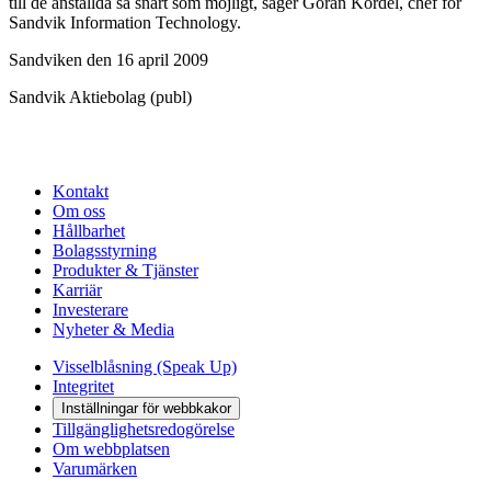
till de anställda så snart som möjligt, säger Göran Kördel, chef för
Sandvik Information Technology.
Sandviken den 16 april 2009
Sandvik Aktiebolag (publ)
Kontakt
Om oss
Hållbarhet
Bolagsstyrning
Produkter & Tjänster
Karriär
Investerare
Nyheter & Media
Visselblåsning (Speak Up)
Integritet
Inställningar för webbkakor
Tillgänglighetsredogörelse
Om webbplatsen
Varumärken