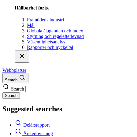
Hållbarhet forts.
Framtidens industri
Mål
Globala åtaganden och index
Styrning och regelefterlevnad
Väsentlighetsanalys
Rapporter och nyckeltal
Webbplatser
Search
Search
Search
Suggested searches
Delårsrapport
Årsredovisning