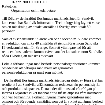
16 apr. 2009 00:00 CET
Kategorier
Organisation och medarbetare
Till följd av det kraftigt försämrade marknadsläget för Sandvik-
koncernen har Sandvik Information Technology idag lagt ett varsel
om en minskning av antalet anställda i Sverige med totalt 50
personer.
Varslet avser anställda i Sandviken och Stockholm. Vidare kommer
en reduktion om cirka 40 anställda att genomföras inom Sandviks
IT-verksamhet utanför Sverige. Som ett ytterligare led för att
reducera kostnaderna kommer även antalet konsulter inom Sandviks
båda IT-bolag att minskas avsevärt.
Lokala förhandlingar med berörda personalorganisationer kommer
omedelbart att påbörjas med målet att genomföra
personalreduktionen så snart som möjligt.
- Det kraftigt försämrade marknadsläget sedan slutet av förra året har
resulterat i att Sandviks affärsområden reducerar sin personalstyrka
och produktionskapacitet. Detta leder till minskad efterfrågan på
interna IT-tjänster vilket innebär att vi måste anpassa våra kostnader
och vår bemanning. Förhandlingarna måste genomföras med
omsorg och förtroende, samtidigt som det är viktigt att lämna besked