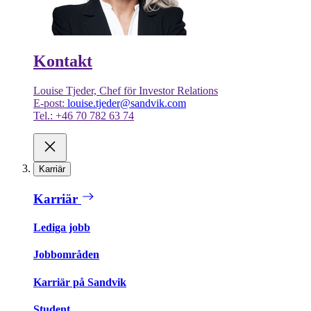
Kontakt
Louise Tjeder, Chef för Investor Relations
E-post:
louise.tjeder@sandvik.com
Tel.: +46 70 782 63 74
Karriär
Karriär
Lediga jobb
Jobbområden
Karriär på Sandvik
Student