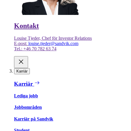
Kontakt
Louise Tjeder, Chef för Investor Relations
E-post:
louise.tjeder@sandvik.com
Tel.: +46 70 782 63 74
Karriär
Karriär
Lediga jobb
Jobbområden
Karriär på Sandvik
Student