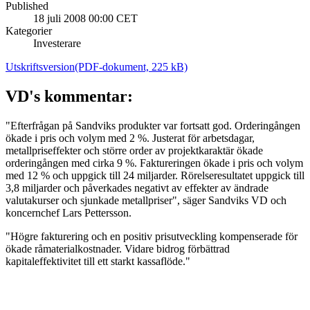
Published
18 juli 2008 00:00 CET
Kategorier
Investerare
Utskriftsversion
(PDF-dokument, 225 kB)
VD's kommentar:
"Efterfrågan på Sandviks produkter var fortsatt god. Orderingången
ökade i pris och volym med 2 %. Justerat för arbetsdagar,
metallpriseffekter och större order av projektkaraktär ökade
orderingången med cirka 9 %. Faktureringen ökade i pris och volym
med 12 % och uppgick till 24 miljarder. Rörelseresultatet uppgick till
3,8 miljarder och påverkades negativt av effekter av ändrade
valutakurser och sjunkade metallpriser", säger Sandviks VD och
koncernchef Lars Pettersson.
"Högre fakturering och en positiv prisutveckling kompenserade för
ökade råmaterialkostnader. Vidare bidrog förbättrad
kapitaleffektivitet till ett starkt kassaflöde."