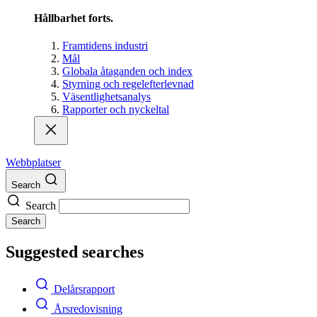
Hållbarhet forts.
Framtidens industri
Mål
Globala åtaganden och index
Styrning och regelefterlevnad
Väsentlighetsanalys
Rapporter och nyckeltal
Webbplatser
Search
Search
Search
Suggested searches
Delårsrapport
Årsredovisning