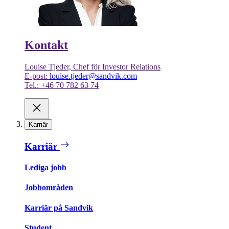
Kontakt
Louise Tjeder, Chef för Investor Relations
E-post:
louise.tjeder@sandvik.com
Tel.: +46 70 782 63 74
Karriär
Karriär
Lediga jobb
Jobbområden
Karriär på Sandvik
Student