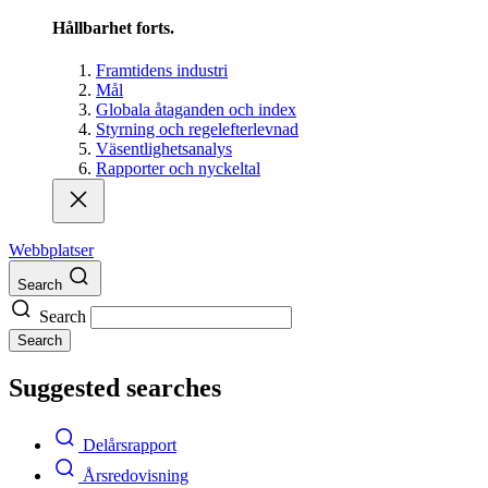
Hållbarhet forts.
Framtidens industri
Mål
Globala åtaganden och index
Styrning och regelefterlevnad
Väsentlighetsanalys
Rapporter och nyckeltal
Webbplatser
Search
Search
Search
Suggested searches
Delårsrapport
Årsredovisning