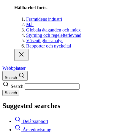
Hållbarhet forts.
Framtidens industri
Mål
Globala åtaganden och index
Styrning och regelefterlevnad
Väsentlighetsanalys
Rapporter och nyckeltal
Webbplatser
Search
Search
Search
Suggested searches
Delårsrapport
Årsredovisning