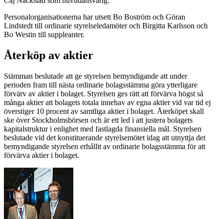
Caj Nackstad som huvudansvarig.
Personalorganisationerna har utsett Bo Boström och Göran
Lindstedt till ordinarie styrelseledamöter och Birgitta Karlsson och
Bo Westin till suppleanter.
Återköp av aktier
Stämman beslutade att ge styrelsen bemyndigande att under
perioden fram till nästa ordinarie bolagsstämma göra ytterligare
förvärv av aktier i bolaget. Styrelsen ges rätt att förvärva högst så
många aktier att bolagets totala innehav av egna aktier vid var tid ej
överstiger 10 procent av samtliga aktier i bolaget. Återköpet skall
ske över Stockholmsbörsen och är ett led i att justera bolagets
kapitalstruktur i enlighet med fastlagda finansiella mål. Styrelsen
beslutade vid det konstituerande styrelsemötet idag att utnyttja det
bemyndigande styrelsen erhållit av ordinarie bolagsstämma för att
förvärva aktier i bolaget.