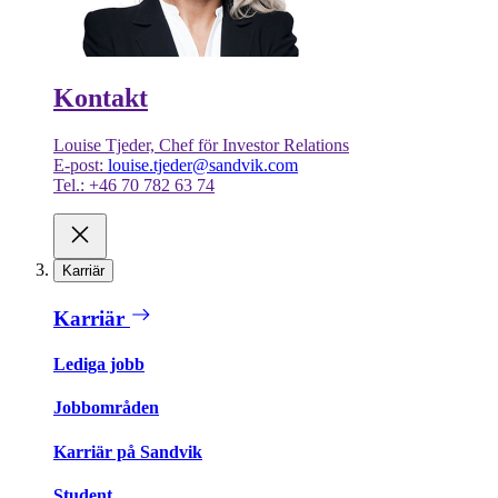
Kontakt
Louise Tjeder, Chef för Investor Relations
E-post:
louise.tjeder@sandvik.com
Tel.: +46 70 782 63 74
Karriär
Karriär
Lediga jobb
Jobbområden
Karriär på Sandvik
Student