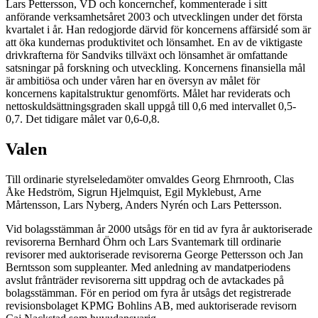
Lars Pettersson, VD och koncernchef, kommenterade i sitt
anförande verksamhetsåret 2003 och utvecklingen under det första
kvartalet i år. Han redogjorde därvid för koncernens affärsidé som är
att öka kundernas produktivitet och lönsamhet. En av de viktigaste
drivkrafterna för Sandviks tillväxt och lönsamhet är omfattande
satsningar på forskning och utveckling. Koncernens finansiella mål
är ambitiösa och under våren har en översyn av målet för
koncernens kapitalstruktur genomförts. Målet har reviderats och
nettoskuldsättningsgraden skall uppgå till 0,6 med intervallet 0,5-
0,7. Det tidigare målet var 0,6-0,8.
Valen
Till ordinarie styrelseledamöter omvaldes Georg Ehrnrooth, Clas
Åke Hedström, Sigrun Hjelmquist, Egil Myklebust, Arne
Mårtensson, Lars Nyberg, Anders Nyrén och Lars Pettersson.
Vid bolagsstämman år 2000 utsågs för en tid av fyra år auktoriserade
revisorerna Bernhard Öhrn och Lars Svantemark till ordinarie
revisorer med auktoriserade revisorerna George Pettersson och Jan
Berntsson som suppleanter. Med anledning av mandatperiodens
avslut frånträder revisorerna sitt uppdrag och de avtackades på
bolagsstämman. För en period om fyra år utsågs det registrerade
revisionsbolaget KPMG Bohlins AB, med auktoriserade revisorn