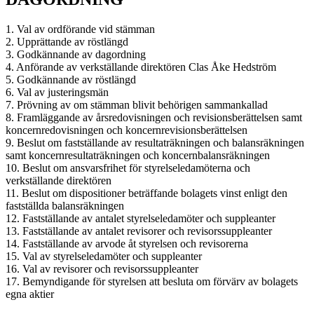
1. Val av ordförande vid stämman
2. Upprättande av röstlängd
3. Godkännande av dagordning
4. Anförande av verkställande direktören Clas Åke Hedström
5. Godkännande av röstlängd
6. Val av justeringsmän
7. Prövning av om stämman blivit behörigen sammankallad
8. Framläggande av årsredovisningen och revisionsberättelsen samt
koncernredovisningen och koncernrevisionsberättelsen
9. Beslut om fastställande av resultaträkningen och balansräkningen
samt koncernresultaträkningen och koncernbalansräkningen
10. Beslut om ansvarsfrihet för styrelseledamöterna och
verkställande direktören
11. Beslut om dispositioner beträffande bolagets vinst enligt den
fastställda balansräkningen
12. Fastställande av antalet styrelseledamöter och suppleanter
13. Fastställande av antalet revisorer och revisorssuppleanter
14. Fastställande av arvode åt styrelsen och revisorerna
15. Val av styrelseledamöter och suppleanter
16. Val av revisorer och revisorssuppleanter
17. Bemyndigande för styrelsen att besluta om förvärv av bolagets
egna aktier