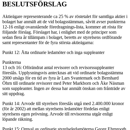
BESLUTSFÖRSLAG
Aktieägare representerande ca 25 % av röstetalet för samtliga aktier i
bolaget har anmält att de vid bolagsstämman, såvitt avser punkterna
12-16 enligt ovanstående föredragnings-lista, kommer att rösta för
följande förslag. Förslaget har, i enlighet med de principer som
sedan flera år tillämpats i bolaget, beretts av styrelsens ordförande
samt representanter för de fyra största aktieägarna:
Punkt 12: Åtta ordinarie ledamöter och inga suppleanter
Punkterna
13 och 16: Oförändrat antal revisorer och revisorssuppleanter
föreslås. Upplysningsvis antecknas att vid ordinarie bolagsstämma
2000 utsågs för en tid av fyra år Lars Svantemark och Bernhard
Öhrn till ordinarie revisorer med Peter Markborn och Åke Näsman
som suppleanter. Ingen av dessa har anmält önskan om frånträde av
sitt uppdrag.
Punkt 14: Arvode till styrelsen föreslås utgå med 2.400.000 kronor
(för år 2002) att mellan styrelsens ledamöter fördelas enligt
styrelsens egen prövning. Arvode till revisorerna utgår enligt
löpande räkning.
Punkt 15: Omval av ordinarie styrelseledamöterna Georg Ehrnrooth,