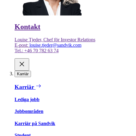
Kontakt
Louise Tjeder, Chef för Investor Relations
E-post:
louise.tjeder@sandvik.com
Tel.: +46 70 782 63 74
Karriär
Karriär
Lediga jobb
Jobbområden
Karriär på Sandvik
Student