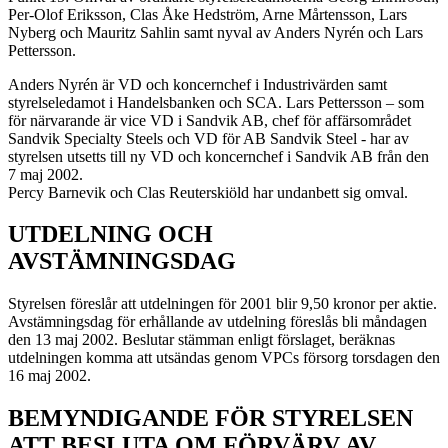
Per-Olof Eriksson, Clas Åke Hedström, Arne Mårtensson, Lars
Nyberg och Mauritz Sahlin samt nyval av Anders Nyrén och Lars
Pettersson.
Anders Nyrén är VD och koncernchef i Industrivärden samt
styrelseledamot i Handelsbanken och SCA. Lars Pettersson – som
för närvarande är vice VD i Sandvik AB, chef för affärsområdet
Sandvik Specialty Steels och VD för AB Sandvik Steel - har av
styrelsen utsetts till ny VD och koncernchef i Sandvik AB från den
7 maj 2002.
Percy Barnevik och Clas Reuterskiöld har undanbett sig omval.
UTDELNING OCH
AVSTÄMNINGSDAG
Styrelsen föreslår att utdelningen för 2001 blir 9,50 kronor per aktie.
Avstämningsdag för erhållande av utdelning föreslås bli måndagen
den 13 maj 2002. Beslutar stämman enligt förslaget, beräknas
utdelningen komma att utsändas genom VPCs försorg torsdagen den
16 maj 2002.
BEMYNDIGANDE FÖR STYRELSEN
ATT BESLUTA OM FÖRVÄRV AV