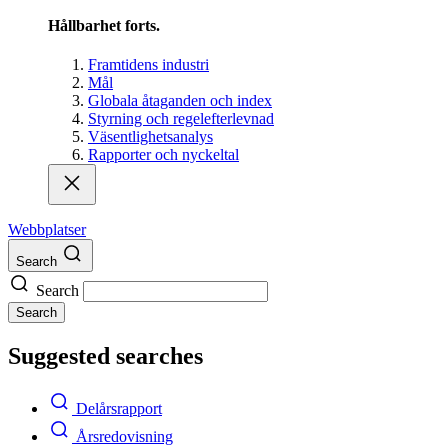
Hållbarhet forts.
Framtidens industri
Mål
Globala åtaganden och index
Styrning och regelefterlevnad
Väsentlighetsanalys
Rapporter och nyckeltal
Webbplatser
Search
Search
Search
Suggested searches
Delårsrapport
Årsredovisning