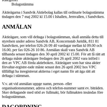
Bolagsstämma
Aktieägarna i Sandvik Aktiebolag kallas till ordinarie bolagsstämma
tisdagen den 7 maj 2002 kl 15.00 i Ishallen, Jernvallen, i Sandviken.
ANMÄLAN
Aktieägare, som vill deltaga i bolagsstämman, skall anmäla detta till
styrelsen under adress Sandvik AB, Koncernstab Juridik, 811 81
Sandviken, per telefon 026-26 09 40 vardagar mellan kl 09.00 och
16.00, per fax 026-26 10 86. Anmälan skall vara Sandvik AB
tillhanda senast tisdagen den 30 april 2002 kl 15.00. För att få rätt att
deltaga måste aktieägare fredagen den 26 april 2002 vara införd i
den av VPC AB förda aktieboken. Aktieägare som har sina aktier
förvaltar-registre-rade måste senast den 26 april 2002 hos VPC
tillfälligt ha inregistrerat aktierna i eget namn för att äga rätt att
deltaga i stämman.
V.v. att vid anmälan uppge namn, person- eller
organisationsnummer, adress och telefon-nummer samt ev. biträden.
Sker deltagande med stöd av fullmakt, bör fullmakten insändas före
bolagsstämman.
DAGORDNING