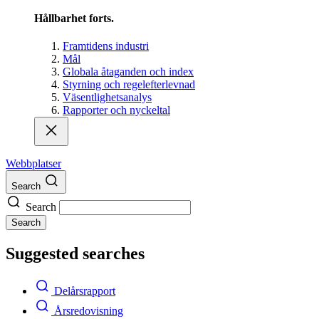
Hållbarhet forts.
Framtidens industri
Mål
Globala åtaganden och index
Styrning och regelefterlevnad
Väsentlighetsanalys
Rapporter och nyckeltal
Webbplatser
Search
Search
Search
Suggested searches
Delårsrapport
Årsredovisning