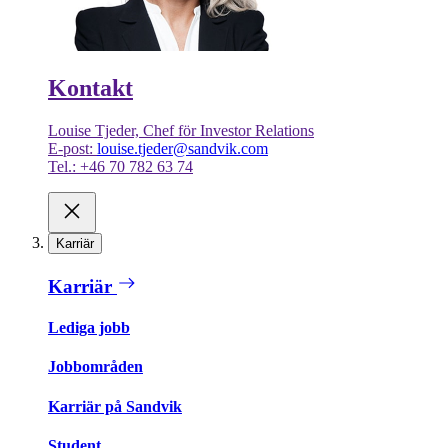
Kontakt
Louise Tjeder, Chef för Investor Relations
E-post:
louise.tjeder@sandvik.com
Tel.: +46 70 782 63 74
Karriär
Karriär
Lediga jobb
Jobbområden
Karriär på Sandvik
Student