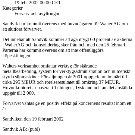
19 feb. 2002 00:00 CET
Kategorier
Förvärv och avyttringar
Sandvik har kommit överens med huvudägaren för Walter AG om
att slutföra förvärvet.
Det innebär att Sandvik kommer att äga drygt 60 procent av aktierna
i WalterAG och konsolidering sker från och med den 25 februari.
Parterna har kommit överens om att inte offentliggöra
köpeskillingen.
Walters verksamhet omfattar verktyg för skärande
metallbearbetning, system för verktygsadministration och numeriskt
styrda slipmaskiner. Försäljningen år 2001 uppgick preliminärt till
cirka 295 MEUR och rörelseresultatet till omkring 37 MEUR.
Huvudkontoret är baserat i Tübingen, Tyskland och antalet anställda
uppgår till 2 000.
Förvärvet väntas ge en positiv effekt på koncernens resultat inom ett
år.
Sandviken den 19 februari 2002
Sandvik AB; (publ)