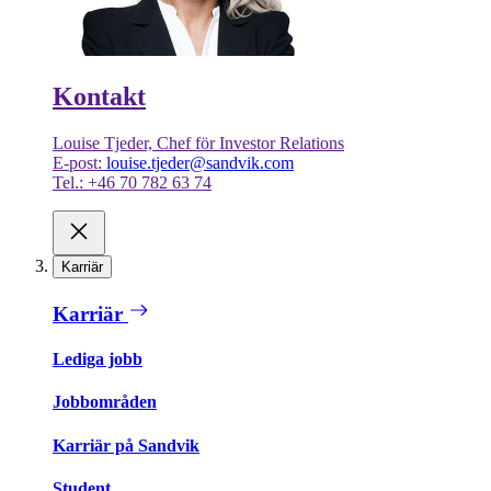
Kontakt
Louise Tjeder, Chef för Investor Relations
E-post:
louise.tjeder@sandvik.com
Tel.: +46 70 782 63 74
Karriär
Karriär
Lediga jobb
Jobbområden
Karriär på Sandvik
Student