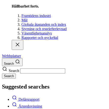
Hållbarhet forts.
Framtidens industri
Mål
Globala åtaganden och index
Styrning och regelefterlevnad
Väsentlighetsanalys
Rapporter och nyckeltal
Webbplatser
Search
Search
Search
Suggested searches
Delårsrapport
Årsredovisning