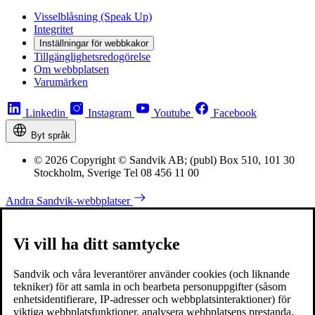
Visselblåsning (Speak Up)
Integritet
Inställningar för webbkakor
Tillgänglighetsredogörelse
Om webbplatsen
Varumärken
Linkedin
Instagram
Youtube
Facebook
Byt språk
© 2026 Copyright © Sandvik AB; (publ) Box 510, 101 30
Stockholm, Sverige Tel 08 456 11 00
Andra Sandvik-webbplatser
Vi vill ha ditt samtycke
Sandvik och våra leverantörer använder cookies (och liknande
tekniker) för att samla in och bearbeta personuppgifter (såsom
enhetsidentifierare, IP-adresser och webbplatsinteraktioner) för
viktiga webbplatsfunktioner, analysera webbplatsens prestanda,