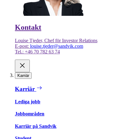
Kontakt
Louise Tjeder, Chef för Investor Relations
E-post:
louise.tjeder@sandvik.com
Tel.: +46 70 782 63 74
Karriär
Karriär
Lediga jobb
Jobbområden
Karriär på Sandvik
Student