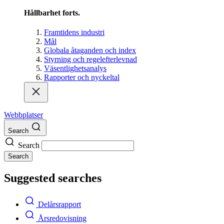
Hållbarhet forts.
Framtidens industri
Mål
Globala åtaganden och index
Styrning och regelefterlevnad
Väsentlighetsanalys
Rapporter och nyckeltal
Webbplatser
Search
Search
Search
Suggested searches
Delårsrapport
Årsredovisning