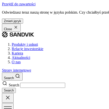
Przejdź do zawartości
Odwiedzasz teraz naszą stronę w języku polskim. Czy chciałbyś przeł
Zmień język
Close
Produkty i usługi
Relacje inwestorskie
Kariera
Aktualności
O nas
Strony internetowe
Search
Search
Search