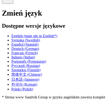
Zmień język
Dostępne wersje językowe
English
(main site in English*)
Svenska
(Swedish)
Español
(Spanish)
Deutsch
(German)
Français
(French)
Italiano
(Italian)
Português
(Portuguese)
Русский
(Russian)
Suomeksi
(Finnish)
简体中文
(Chinese)
日本語
(Japanese)
한국어
(Korean)
Polski
(Polish)
* Strona www Sandvik Group w języku angielskim zawiera komplet in