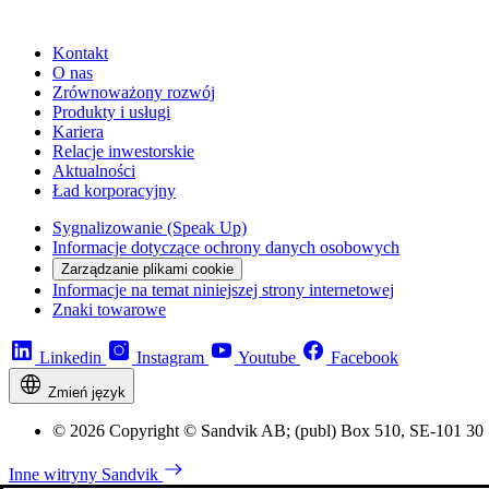
Kontakt
O nas
Zrównoważony rozwój
Produkty i usługi
Kariera
Relacje inwestorskie
Aktualności
Ład korporacyjny
Sygnalizowanie (Speak Up)
Informacje dotyczące ochrony danych osobowych
Zarządzanie plikami cookie
Informacje na temat niniejszej strony internetowej
Znaki towarowe
Linkedin
Instagram
Youtube
Facebook
Zmień język
© 2026 Copyright © Sandvik AB; (publ) Box 510, SE-101 30
Inne witryny Sandvik