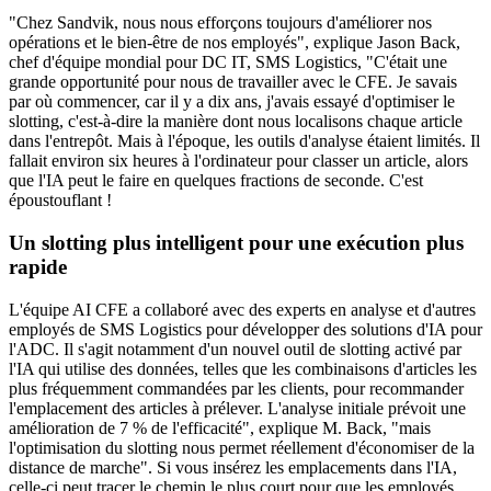
"Chez Sandvik, nous nous efforçons toujours d'améliorer nos
opérations et le bien-être de nos employés", explique Jason Back,
chef d'équipe mondial pour DC IT, SMS Logistics, "C'était une
grande opportunité pour nous de travailler avec le CFE. Je savais
par où commencer, car il y a dix ans, j'avais essayé d'optimiser le
slotting, c'est-à-dire la manière dont nous localisons chaque article
dans l'entrepôt. Mais à l'époque, les outils d'analyse étaient limités. Il
fallait environ six heures à l'ordinateur pour classer un article, alors
que l'IA peut le faire en quelques fractions de seconde. C'est
époustouflant !
Un slotting plus intelligent pour une exécution plus
rapide
L'équipe AI CFE a collaboré avec des experts en analyse et d'autres
employés de SMS Logistics pour développer des solutions d'IA pour
l'ADC. Il s'agit notamment d'un nouvel outil de slotting activé par
l'IA qui utilise des données, telles que les combinaisons d'articles les
plus fréquemment commandées par les clients, pour recommander
l'emplacement des articles à prélever. L'analyse initiale prévoit une
amélioration de 7 % de l'efficacité", explique M. Back, "mais
l'optimisation du slotting nous permet réellement d'économiser de la
distance de marche". Si vous insérez les emplacements dans l'IA,
celle-ci peut tracer le chemin le plus court pour que les employés