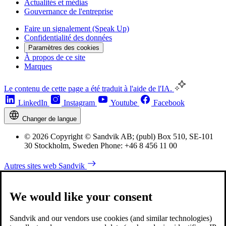
Actualités et médias
Gouvernance de l'entreprise
Faire un signalement (Speak Up)
Confidentialité des données
Paramètres des cookies
À propos de ce site
Marques
Le contenu de cette page a été traduit à l'aide de l'IA.
LinkedIn
Instagram
Youtube
Facebook
Changer de langue
© 2026 Copyright © Sandvik AB; (publ) Box 510, SE-101
30 Stockholm, Sweden Phone: +46 8 456 11 00
Autres sites web Sandvik
We would like your consent
Sandvik and our vendors use cookies (and similar technologies)