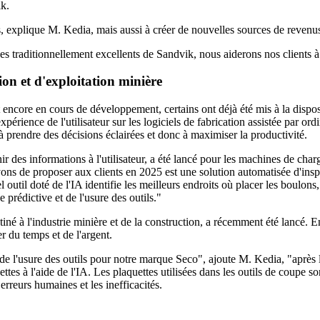
ik.
ts, explique M. Kedia, mais aussi à créer de nouvelles sources de revenus 
traditionnellement excellents de Sandvik, nous aiderons nos clients à ê
on et d'exploitation minière
encore en cours de développement, certains ont déjà été mis à la disposi
xpérience de l'utilisateur sur les logiciels de fabrication assistée par or
ts à prendre des décisions éclairées et donc à maximiser la productivité.
rnir des informations à l'utilisateur, a été lancé pour les machines de ch
voyons de proposer aux clients en 2025 est une solution automatisée d'i
l outil doté de l'IA identifie les meilleurs endroits où placer les boulon
rédictive et de l'usure des outils."
né à l'industrie minière et de la construction, a récemment été lancé. E
er du temps et de l'argent.
'usure des outils pour notre marque Seco", ajoute M. Kedia, "après l'uti
ettes à l'aide de l'IA. Les plaquettes utilisées dans les outils de coupe
erreurs humaines et les inefficacités.