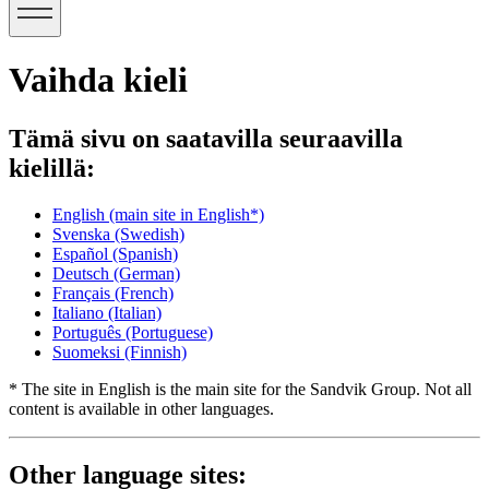
Vaihda kieli
Tämä sivu on saatavilla seuraavilla
kielillä:
English
(main site in English*)
Svenska
(Swedish)
Español
(Spanish)
Deutsch
(German)
Français
(French)
Italiano
(Italian)
Português
(Portuguese)
Suomeksi
(Finnish)
* The site in English is the main site for the Sandvik Group. Not all
content is available in other languages.
Other language sites: