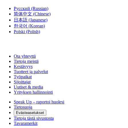
Русский
(Russian)
简体中文
(Chinese)
日本語
(Japanese)
한국어
(Korean)
Polski
(Polish)
Ota yhteyttä
Tietoja meistä
Kestävyys
Tuotteet ja palvelut
Työpaikat
Sijoittajat
Uutiset & media
Yrityksen hallinnointi
Speak Up – raportoi huolesi
Tietosuoja
Evästeasetukset
Tietoja tästä sivustosta
Tavaramerkit