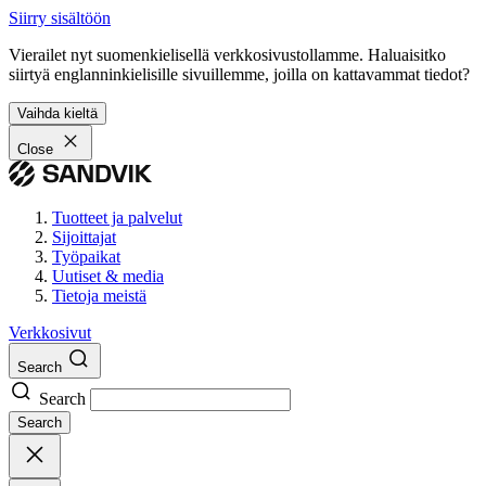
Siirry sisältöön
Vierailet nyt suomenkielisellä verkkosivustollamme. Haluaisitko
siirtyä englanninkielisille sivuillemme, joilla on kattavammat tiedot?
Vaihda kieltä
Close
Tuotteet ja palvelut
Sijoittajat
Työpaikat
Uutiset & media
Tietoja meistä
Verkkosivut
Search
Search
Search