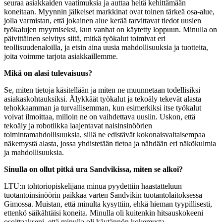
seuraa asiakkaiden vaatimuksia ja auttaa heitä kehittämään
koneitaan. Myynnin jälkeiset markkinat ovat toinen tärkeä osa-alue,
jolla varmistan, että jokainen alue kerää tarvittavat tiedot uusien
työkalujen myymiseksi, kun vanhat on käytetty loppuun. Minulla on
päivittäinen selvitys siitä, mitkä työkalut toimivat eri
teollisuudenaloilla, ja etsin aina uusia mahdollisuuksia ja tuotteita,
joita voimme tarjota asiakkaillemme.
Mikä on alasi tulevaisuus?
Se, miten tietoja käsitellään ja miten ne muunnetaan todellisiksi
asiakaskohtauksiksi. Älykkäät työkalut ja tekoäly tekevät alasta
tehokkaamman ja turvallisemman, kun esimerkiksi itse työkalut
voivat ilmoittaa, milloin ne on vaihdettava uusiin. Uskon, että
tekoäly ja robotiikka laajentavat naisinsinöörien
toimintamahdollisuuksia, sillä ne edistävät kokonaisvaltaisempaa
näkemystä alasta, jossa yhdistetään tietoa ja nähdään eri näkökulmia
ja mahdollisuuksia.
Sinulla on ollut pitkä ura Sandvikissa, miten se alkoi?
LTU:n tohtoriopiskelijana minua pyydettiin haastatteluun
tuotantoinsinöörin paikkaa varten Sandvikin tuotantolaitoksessa
Gimossa. Muistan, että minulta kysyttiin, ehkä hieman tyypillisesti,
ettenkö säikähtäisi koneita. Minulla oli kuitenkin hitsauskokeeni
osoittaakseni, että minulla oli käytännön kokemusta