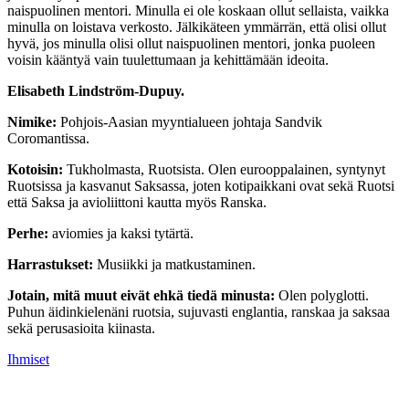
naispuolinen mentori. Minulla ei ole koskaan ollut sellaista, vaikka
minulla on loistava verkosto. Jälkikäteen ymmärrän, että olisi ollut
hyvä, jos minulla olisi ollut naispuolinen mentori, jonka puoleen
voisin kääntyä vain tuulettumaan ja kehittämään ideoita.
Elisabeth Lindström-Dupuy.
Nimike:
Pohjois-Aasian myyntialueen johtaja Sandvik
Coromantissa.
Kotoisin:
Tukholmasta, Ruotsista. Olen eurooppalainen, syntynyt
Ruotsissa ja kasvanut Saksassa, joten kotipaikkani ovat sekä Ruotsi
että Saksa ja avioliittoni kautta myös Ranska.
Perhe:
aviomies ja kaksi tytärtä.
Harrastukset:
Musiikki ja matkustaminen.
Jotain, mitä muut eivät ehkä tiedä minusta:
Olen polyglotti.
Puhun äidinkielenäni ruotsia, sujuvasti englantia, ranskaa ja saksaa
sekä perusasioita kiinasta.
Ihmiset