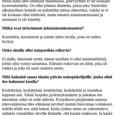
Missä ikinä olen ollutkaan maailmassa, pätevyyttäni ei ole koskaan
kyseenalaistettu. On ollut joitakin tilanteita, joissa joku Sandvikin
ulkopuolinen henkilö on puhutellut minua sihteeriksi, vaikka se ei
ole koskaan ollut tehtäväni, mutta muuten asiantuntemustani ja
asemaani ei ole kiistetty.
Mitkä ovat tärkeimmät johtamisominaisuutesi?
Kuuntelen, havainnoin ja toimin sitten tavalla, josta on eniten
hyötyä.
Onko sinulla ollut naispuolisia esikuvia?
Ei alalla, ilmeisistä syistä; minun tasollani ei ollut naisinsinöörejä,
joihin olisi voinut samaistua. Elämäni esikuvani on äitini, joka oli
rohkea ja jolla oli suuri sisäinen tarmo.
Mitä haluaisit sanoa tämän päivän naisopiskelijoille, jonka olisit
itse halunnut kuulla?
Keskittykää, keskittykää, keskittykää, keskittykää ja seuratkaa
loppuun asti. Älkää luopuko pyrkimyksistänne ja jatkakaa sen
tekemistä, mikä on teille tärkeää. Pystyäksesi pärjäämään naisena
miesvaltaisessa liike-elämässä tarvitset sisäistä lisävoimaa voidaksesi
todella tehdä sen, mitä haluat, koska joskus sinun on vakuutettava
joillekin ympärilläsi oleville ihmisille, että kuulut joukkoon. Ja hanki