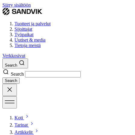
Siirry sisältöön
Tuotteet ja palvelut
Sijoittajat
Työpaikat
Uutiset & media
Tietoja meistä
Verkkosivut
Search
Search
Search
Koti
Tarinat
Artikkelit