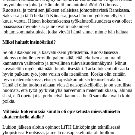
myyntialueen johtaja. Hän aloitti tuotantoinsinöörinä Gimossa,
Ruotsissa, ja toimi sen jälkeen erilaisissa johtotehtävissä Ranskassa,
Saksassa ja tällä hetkellä Kiinassa, jossa hän on työskennellyt yli
kuusi vuotta. Hänen kokemuksensa työkaluteollisuudesta ovat olleet
pääasiassa myönteisiä, ja ne ovat muokanneet
johtamisominaisuuksia, jotka vievät häntä sinne, minne hän haluaa.
Miksi halusit insinööriksi?
Se oli aikakauden ja kasvatukseni yhdistelmä. Ruotsalaisessa
lukiossa minulle kerrottiin paljon siitä, että teknisen alan ura oli
kannattava vaihtoehto ja turvallinen tulevaisuudennäkymä. Minut
kasvatettiin myös pitämään huolta itsestäni. Tarkoitukseni oli saada
hyvin palkattu työ, jotta voisin olla itsenäinen. Koska olin erittäin
hyvä matematiikassa, etsin yliopistokoulutusta tekniseltä alalta.
Tämä ei ollut tuohon aikaan yleistä naisopiskelijoille, ja on surullista
huomata, että tytöt pyrkivät yhä harvemmin matematiikkaan, lähinnä
siksi, että opettajat ja perhe eivät kannusta heitä samalla tavalla kuin
poikia.
Millaisia kokemuksia sinulla oli opiskelusta miesvaltaisella
akateemisella alalla?
Lukion jälkeen aloitin opinnot LiTH Linköpingin teknillisessä
yliopistossa Ruotsissa, ja meitä naisopiskelijoita oli tuolloin