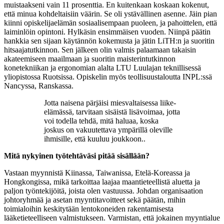
muistaakseni vain 11 prosenttia. En kuitenkaan koskaan kokenut,
että minua kohdeltaisiin väärin. Se oli ystävällinen asenne. Jäin pian
kiinni opiskelijaelämän sosiaalisempaan puoleen, ja pahoittelen, että
laiminlöin opintoni. Hylkäsin ensimmäisen vuoden. Niinpä päätin
hankkia sen sijaan käytännön kokemusta ja jätin LiTH:n ja suoritin
hitsaajatutkinnon. Sen jälkeen olin valmis palaamaan takaisin
akateemiseen maailmaan ja suoritin maisterintutkinnon
konetekniikan ja ergonomian alalta LTU Luulajan teknillisessä
yliopistossa Ruotsissa. Opiskelin myös teollisuustaloutta INPL:ssä
Nancyssa, Ranskassa.
Jotta naisena pärjäisi miesvaltaisessa liike-
elämässä, tarvitaan sisäistä lisävoimaa, jotta
voi todella tehdä, mitä haluaa, koska
joskus on vakuutettava ympärillä oleville
ihmisille, että kuuluu joukkoon..
Mitä nykyinen työtehtäväsi pitää sisällään?
Vastaan myynnistä Kiinassa, Taiwanissa, Etelä-Koreassa ja
Hongkongissa, mikä tarkoittaa laajaa maantieteellistä aluetta ja
paljon työntekijöitä, joista olen vastuussa. Johdan organisaation
johtoryhmää ja asetan myyntitavoitteet sekä päätän, mihin
toimialoihin keskitytään lentokoneiden rakentamisesta
lääketieteelliseen valmistukseen. Varmistan, että jokainen myyntialue