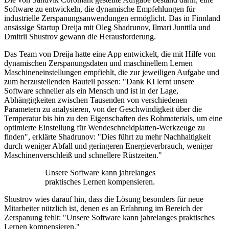
Software zu entwickeln, die dynamische Empfehlungen für
industrielle Zerspanungsanwendungen ermöglicht. Das in Finnland
ansässige Startup Dreija mit Oleg Shadrunov, Ilmari Junttila und
Dmitrii Shustrov gewann die Herausforderung.
Das Team von Dreija hatte eine App entwickelt, die mit Hilfe von
dynamischen Zerspanungsdaten und maschinellem Lernen
Maschineneinstellungen empfiehlt, die zur jeweiligen Aufgabe und
zum herzustellenden Bauteil passen: "Dank KI lernt unsere
Software schneller als ein Mensch und ist in der Lage,
Abhängigkeiten zwischen Tausenden von verschiedenen
Parametern zu analysieren, von der Geschwindigkeit über die
Temperatur bis hin zu den Eigenschaften des Rohmaterials, um eine
optimierte Einstellung für Wendeschneidplatten-Werkzeuge zu
finden", erklärte Shadrunov: "Dies führt zu mehr Nachhaltigkeit
durch weniger Abfall und geringeren Energieverbrauch, weniger
Maschinenverschleiß und schnellere Rüstzeiten."
Unsere Software kann jahrelanges
praktisches Lernen kompensieren.
Shustrov wies darauf hin, dass die Lösung besonders für neue
Mitarbeiter nützlich ist, denen es an Erfahrung im Bereich der
Zerspanung fehlt: "Unsere Software kann jahrelanges praktisches
Lernen kompensieren."