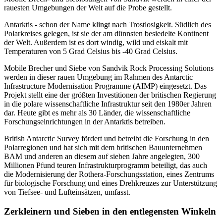
rauesten Umgebungen der Welt auf die Probe gestellt.
Antarktis - schon der Name klingt nach Trostlosigkeit. Südlich des
Polarkreises gelegen, ist sie der am dünnsten besiedelte Kontinent
der Welt. Außerdem ist es dort windig, wild und eiskalt mit
Temperaturen von 5 Grad Celsius bis -40 Grad Celsius.
Mobile Brecher und Siebe von Sandvik Rock Processing Solutions
werden in dieser rauen Umgebung im Rahmen des Antarctic
Infrastructure Modernisation Programme (AIMP) eingesetzt. Das
Projekt stellt eine der größten Investitionen der britischen Regierung
in die polare wissenschaftliche Infrastruktur seit den 1980er Jahren
dar. Heute gibt es mehr als 30 Länder, die wissenschaftliche
Forschungseinrichtungen in der Antarktis betreiben.
British Antarctic Survey fördert und betreibt die Forschung in den
Polarregionen und hat sich mit dem britischen Bauunternehmen
BAM und anderen an diesem auf sieben Jahre angelegten, 300
Millionen Pfund teuren Infrastrukturprogramm beteiligt, das auch
die Modernisierung der Rothera-Forschungsstation, eines Zentrums
für biologische Forschung und eines Drehkreuzes zur Unterstützung
von Tiefsee- und Lufteinsätzen, umfasst.
Zerkleinern und Sieben in den entlegensten Winkeln