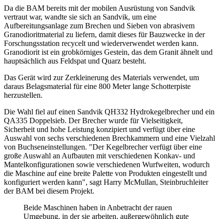
Da die BAM bereits mit der mobilen Ausrüstung von Sandvik
vertraut war, wandte sie sich an Sandvik, um eine
Aufbereitungsanlage zum Brechen und Sieben von abrasivem
Granodioritmaterial zu liefern, damit dieses für Bauzwecke in der
Forschungsstation recycelt und wiederverwendet werden kann.
Granodiorit ist ein grobkörniges Gestein, das dem Granit ähnelt und
hauptsächlich aus Feldspat und Quarz besteht.
Das Gerät wird zur Zerkleinerung des Materials verwendet, um
daraus Belagsmaterial für eine 800 Meter lange Schotterpiste
herzustellen.
Die Wahl fiel auf einen Sandvik QH332 Hydrokegelbrecher und ein
QA335 Doppelsieb. Der Brecher wurde für Vielseitigkeit,
Sicherheit und hohe Leistung konzipiert und verfügt über eine
Auswahl von sechs verschiedenen Brechkammern und eine Vielzahl
von Buchseneinstellungen. "Der Kegelbrecher verfügt über eine
große Auswahl an Aufbauten mit verschiedenen Konkav- und
Mantelkonfigurationen sowie verschiedenen Wurfweiten, wodurch
die Maschine auf eine breite Palette von Produkten eingestellt und
konfiguriert werden kann", sagt Harry McMullan, Steinbruchleiter
der BAM bei diesem Projekt.
Beide Maschinen haben in Anbetracht der rauen
Umgebung, in der sie arbeiten, außergewöhnlich gute