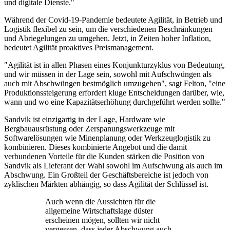
und digitale Dienste."
Während der Covid-19-Pandemie bedeutete Agilität, in Betrieb und
Logistik flexibel zu sein, um die verschiedenen Beschränkungen
und Abriegelungen zu umgehen. Jetzt, in Zeiten hoher Inflation,
bedeutet Agilität proaktives Preismanagement.
"Agilität ist in allen Phasen eines Konjunkturzyklus von Bedeutung,
und wir müssen in der Lage sein, sowohl mit Aufschwüngen als
auch mit Abschwüngen bestmöglich umzugehen", sagt Felton, "eine
Produktionssteigerung erfordert kluge Entscheidungen darüber, wie,
wann und wo eine Kapazitätserhöhung durchgeführt werden sollte."
Sandvik ist einzigartig in der Lage, Hardware wie
Bergbauausrüstung oder Zerspanungswerkzeuge mit
Softwarelösungen wie Minenplanung oder Werkzeuglogistik zu
kombinieren. Dieses kombinierte Angebot und die damit
verbundenen Vorteile für die Kunden stärken die Position von
Sandvik als Lieferant der Wahl sowohl im Aufschwung als auch im
Abschwung. Ein Großteil der Geschäftsbereiche ist jedoch von
zyklischen Märkten abhängig, so dass Agilität der Schlüssel ist.
Auch wenn die Aussichten für die
allgemeine Wirtschaftslage düster
erscheinen mögen, sollten wir nicht
vergessen, dass jeder Abschwung auch