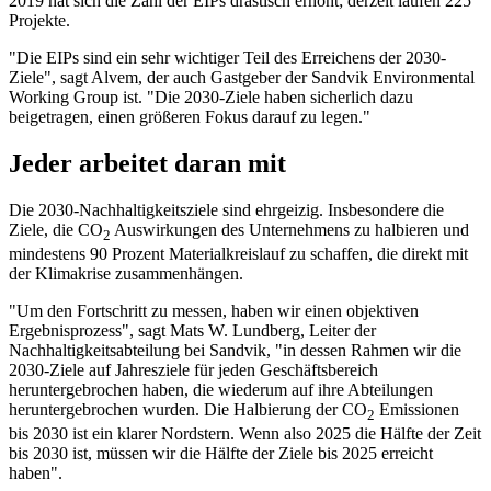
2019 hat sich die Zahl der EIPs drastisch erhöht; derzeit laufen 225
Projekte.
"Die EIPs sind ein sehr wichtiger Teil des Erreichens der 2030-
Ziele", sagt Alvem, der auch Gastgeber der Sandvik Environmental
Working Group ist. "Die 2030-Ziele haben sicherlich dazu
beigetragen, einen größeren Fokus darauf zu legen."
Jeder arbeitet daran mit
Die 2030-Nachhaltigkeitsziele sind ehrgeizig. Insbesondere die
Ziele, die CO
Auswirkungen des Unternehmens zu halbieren und
2
mindestens 90 Prozent Materialkreislauf zu schaffen, die direkt mit
der Klimakrise zusammenhängen.
"Um den Fortschritt zu messen, haben wir einen objektiven
Ergebnisprozess", sagt Mats W. Lundberg, Leiter der
Nachhaltigkeitsabteilung bei Sandvik, "in dessen Rahmen wir die
2030-Ziele auf Jahresziele für jeden Geschäftsbereich
heruntergebrochen haben, die wiederum auf ihre Abteilungen
heruntergebrochen wurden. Die Halbierung der CO
Emissionen
2
bis 2030 ist ein klarer Nordstern. Wenn also 2025 die Hälfte der Zeit
bis 2030 ist, müssen wir die Hälfte der Ziele bis 2025 erreicht
haben".