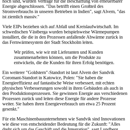
hoch sind, wurden Verträge für die Beschaffung von erneuerbarer
Energie abgeschlossen. "Das betrifft einen Großteil des
Stromverbrauchs in unseren Betrieben in Indien", sagt Alvem, "das
ist ziemlich massiv."
Viele EIPs beziehen sich auf Abfall und Kreislaufwirtschaft. Im
schwedischen Västberga wurden beispielsweise Wärmepumpen
installiert, die die in den Prozessen anfallende Abwärme zurück in
das Fernwärmesystem der Stadt Stockholm leiten.
Wir prüfen, wie wir mit Lieferanten und Kunden
zusammenarbeiten können, um die Produkte zu
entwickeln, die die Kunden für ihren Erfolg benötigen.
Ein weiterer "Goldstern"-Standort ist laut Alvem der Sandvik
Coromant-Standort in Katowice, Polen: "Sie haben die
Energieeffizienz auf fantastische Weise verbessert, mit echten
physischen Verbesserungen sowohl in ihren Gebäuden als auch in
den Produktionsprozessen. Sie gewinnen Energie aus verschiedenen
Prozessen zurück und leiten diese Energie für andere Prozesse
weiter. Sie haben ihren Energieverbrauch um etwa 25 Prozent
gesenkt."
Für ein Maschinenbauunternehmen wie Sandvik sind Innovationen
wie diese von entscheidender Bedeutung für die Zukunft: "Alles
dreht sich um das Geschäft und die Integration", sagt Lundberg,