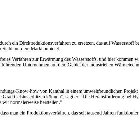
durch ein Direktreduktionsverfahren zu ersetzen, das auf Wasserstoff bas
n Stahl auf dem Markt anbietet.
ssilfreies Verfahren zur Erwärmung des Wasserstoffs, und hier kommen wi
t führenden Unternehmen auf dem Gebiet der industriellen Wärmetechni
nwendungs-Know-how von Kanthal in einem umweltfreundlichen Projekt 
0 Grad Celsius erhitzen können", sagt er. "Die Herausforderung bei Hyb
ie wir normalerweise herstellen."
, dass man ein Produktionsverfahren, das seit tausend Jahren funktionier