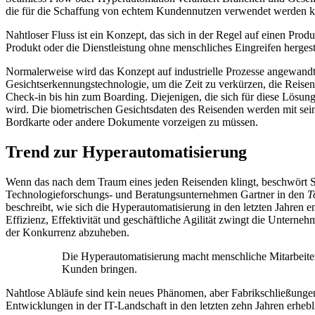
die für die Schaffung von echtem Kundennutzen verwendet werden kan
Nahtloser Fluss ist ein Konzept, das sich in der Regel auf einen Pr
Produkt oder die Dienstleistung ohne menschliches Eingreifen hergeste
Normalerweise wird das Konzept auf industrielle Prozesse angewandt
Gesichtserkennungstechnologie, um die Zeit zu verkürzen, die Reisen
Check-in bis hin zum Boarding. Diejenigen, die sich für diese Lösun
wird. Die biometrischen Gesichtsdaten des Reisenden werden mit sein
Bordkarte oder andere Dokumente vorzeigen zu müssen.
Trend zur Hyperautomatisierung
Wenn das nach dem Traum eines jeden Reisenden klingt, beschwört S
Technologieforschungs- und Beratungsunternehmen Gartner in den
T
beschreibt, wie sich die Hyperautomatisierung in den letzten Jahren
Effizienz, Effektivität und geschäftliche Agilität zwingt die Unterne
der Konkurrenz abzuheben.
Die Hyperautomatisierung macht menschliche Mitarbeiter 
Kunden bringen.
Nahtlose Abläufe sind kein neues Phänomen, aber Fabrikschließungen
Entwicklungen in der IT-Landschaft in den letzten zehn Jahren erheb