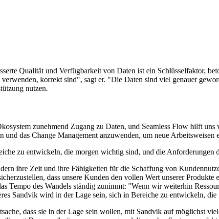
serte Qualität und Verfügbarkeit von Daten ist ein Schlüsselfaktor, bet
en verwenden, korrekt sind", sagt er. "Die Daten sind viel genauer gew
stützung nutzen.
m Ökosystem zunehmend Zugang zu Daten, und Seamless Flow hilft uns 
ieren und das Change Management anzuwenden, um neue Arbeitsweisen e
reiche zu entwickeln, die morgen wichtig sind, und die Anforderungen d
dern ihre Zeit und ihre Fähigkeiten für die Schaffung von Kundennutze
herzustellen, dass unsere Kunden den vollen Wert unserer Produkte er
s das Tempo des Wandels ständig zunimmt: "Wenn wir weiterhin Resso
res Sandvik wird in der Lage sein, sich in Bereiche zu entwickeln, die
atsache, dass sie in der Lage sein wollen, mit Sandvik auf möglichst v