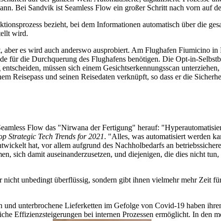
n. Bei Sandvik ist Seamless Flow ein großer Schritt nach vorn auf d
oduktionsprozess bezieht, bei dem Informationen automatisch über die 
llt wird.
, aber es wird auch anderswo ausprobiert. Am Flughafen Fiumicino in
de für die Durchquerung des Flughafens benötigen. Die Opt-in-Selbstbe
g entscheiden, müssen sich einem Gesichtserkennungsscan unterziehen,
em Reisepass und seinen Reisedaten verknüpft, so dass er die Sicherhe
eamless Flow das "Nirwana der Fertigung" herauf: "Hyperautomatisier
op Strategic Tech Trends for 2021
. "Alles, was automatisiert werden ka
 entwickelt hat, vor allem aufgrund des Nachholbedarfs an betriebssic
hmen, sich damit auseinanderzusetzen, und diejenigen, die dies nicht t
nicht unbedingt überflüssig, sondern gibt ihnen vielmehr mehr Zeit für
 und unterbrochene Lieferketten im Gefolge von Covid-19 haben ihren 
liche Effizienzsteigerungen bei internen Prozessen ermöglicht. In den