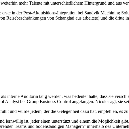
wir weiterhin mehr Talente mit unterschiedlichem Hintergrund und aus 
 erste in der Post-Akquisitions-Integration bei Sandvik Machining So
n Reisebeschränkungen von Schanghai aus arbeitete) und die dritte i
ls interne Auditorin tätig werden, was bedeutet hätte, dass sie versch
trol Analyst bei Group Business Control angefangen. Nicole sagt, sie sei 
ühlt und würde jedem, der die Gelegenheit dazu hat, empfehlen, es zu 
 lernwillig ist, jeder einen unterstützt und einem die Möglichkeit gibt,
pirierenden Teams und bodenständigen Managern" innerhalb des Unterne