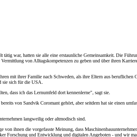
tätig war, hatten sie alle eine erstaunliche Gemeinsamkeit. Die Führun
 der Vermittlung von Alltagskompetenzen zu geben und über ihren Karrie
ren mit ihrer Familie nach Schweden, als ihre Eltern aus beruflichen 
d sie sich für die USA.
n, dass ich das Lernumfeld dort kennenlerne", sagt sie.
ereits von Sandvik Coromant gehört, aber seitdem hat sie einen umfass
nternehmen langweilig oder altmodisch sind.
ige von ihnen die vorgefasste Meinung, dass Maschinenbauunternehmen l
er Forschung und Entwicklung und digitalen Angeboten - und wir mache